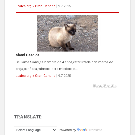
Leales.org » Gran Canaria
|
9.7.2025
ADOPCIÓN URGENTE GATA TEROR GRAN CANARIA
El ayuntamiento se va a llevar a Los Gatos callejeros de la zona los
próximos días, ella incluida...
Leales.org » Gran Canaria
|
9.7.2025
TRANSLATE:
Gato manso encontrado
Powered by
Translate
Este gato macho ha aparecido en la calle hace menos de un mes,