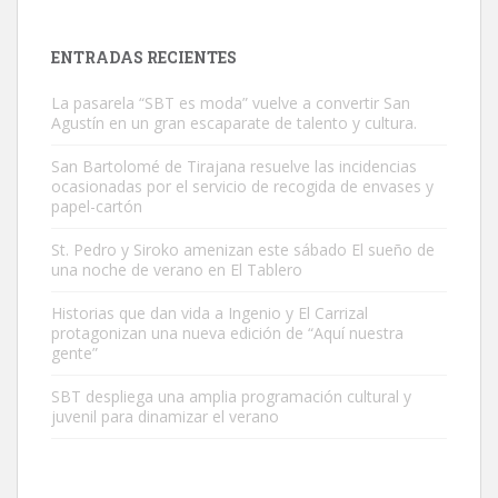
es muy manso y extremadamente cari...
Leales.org » Gran Canaria
|
9.7.2025
ENTRADAS RECIENTES
La pasarela “SBT es moda” vuelve a convertir San
Agustín en un gran escaparate de talento y cultura.
San Bartolomé de Tirajana resuelve las incidencias
ocasionadas por el servicio de recogida de envases y
papel-cartón
Adopción urgente
Busco adopción responsable para mi perra. Pastor alemán,
St. Pedro y Siroko amenizan este sábado El sueño de
una noche de verano en El Tablero
hembra, 4 años. Por motivos personales ...
Leales.org » Gran Canaria
|
6.7.2025
Historias que dan vida a Ingenio y El Carrizal
protagonizan una nueva edición de “Aquí nuestra
gente”
SBT despliega una amplia programación cultural y
juvenil para dinamizar el verano
SHIBA PERDIDO AVDA JOSE MESA Y LOPEZ