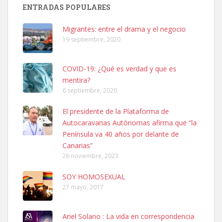
PERRO MACHO RAZA SHIBA CON MICROCHIP PERDIDO HOY
ENTRADAS POPULARES
06/07/2025 ZONA MESA Y LOPEZ. ES MUY ASUSTADIZO
Leales.org » Gran Canaria
|
6.7.2025
Migrantes: entre el drama y el negocio
19 septiembre, 2020
COVID-19: ¿Qué es verdad y que es
mentira?
6 septiembre, 2020
Ninfa perdida
El presidente de la Plataforma de
El día 5 se los perdió una ninfa papillera, asustada tiene miedo a la
Autocaravanas Autónomas afirma que “la
calle, se perdió por la zon...
Península va 40 años por delante de
Leales.org » Gran Canaria
|
6.7.2025
Canarias”
26 noviembre, 2023
SOY HOMOSEXUAL
27 mayo, 2017
Ariel Solano : La vida en correspondencia
Adopcion