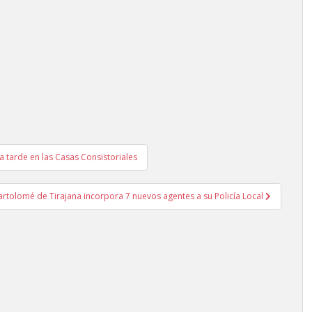
la tarde en las Casas Consistoriales
artolomé de Tirajana incorpora 7 nuevos agentes a su Policía Local