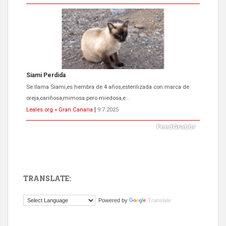
Siami Perdida
Se llama Siami,es hembra de 4 años,esterilizada con marca de
oreja,cariñosa,mimosa pero miedosa,e...
Leales.org » Gran Canaria
|
9.7.2025
TRANSLATE:
ADOPCIÓN URGENTE GATA TEROR GRAN CANARIA
Powered by
Translate
El ayuntamiento se va a llevar a Los Gatos callejeros de la zona los
próximos días, ella incluida...