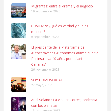
Leales.org » Gran Canaria
|
6.7.2025
Migrantes: entre el drama y el negocio
19 septiembre, 2020
COVID-19: ¿Qué es verdad y que es
mentira?
6 septiembre, 2020
SHIBA PERDIDO AVDA JOSE MESA Y LOPEZ
El presidente de la Plataforma de
PERRO MACHO RAZA SHIBA CON MICROCHIP PERDIDO HOY
Autocaravanas Autónomas afirma que “la
06/07/2025 ZONA MESA Y LOPEZ. ES MUY ASUSTADIZO
Península va 40 años por delante de
Leales.org » Gran Canaria
|
6.7.2025
Canarias”
26 noviembre, 2023
SOY HOMOSEXUAL
27 mayo, 2017
Ariel Solano : La vida en correspondencia
Ninfa perdida
con los planetas
El día 5 se los perdió una ninfa papillera, asustada tiene miedo a la
13 septiembre, 2017