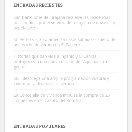
Leales.org » Gran Canaria
|
9.7.2025
ENTRADAS RECIENTES
San Bartolomé de Tirajana resuelve las incidencias
ocasionadas por el servicio de recogida de envases y
papel-cartón
St. Pedro y Siroko amenizan este sábado El sueño de
una noche de verano en El Tablero
Gato manso encontrado
Este gato macho ha aparecido en la calle hace menos de un mes,
Historias que dan vida a Ingenio y El Carrizal
protagonizan una nueva edición de “Aquí nuestra
es muy manso y extremadamente cari...
gente”
Leales.org » Gran Canaria
|
9.7.2025
SBT despliega una amplia programación cultural y
juvenil para dinamizar el verano
La Concejalía de Vivienda impulsa la compra de 26
inmuebles en El Castillo del Romeral
Adopción urgente
Busco adopción responsable para mi perra. Pastor alemán,
ENTRADAS POPULARES
hembra, 4 años. Por motivos personales ...