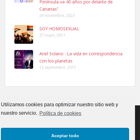
Península va 40 años por delante de
calle, se perdió por la zon...
Canarias”
Leales.org » Gran Canaria
|
6.7.2025
26 noviembre, 2023
SOY HOMOSEXUAL
27 mayo, 2017
Ariel Solano : La vida en correspondencia
con los planetas
Adopcion
13 septiembre, 2017
Busco casa de acogida para mi perrita ya que por temas de trabajo
no la puedo tener. Solo gente r...
Leales.org » Gran Canaria
|
4.7.2025
Utilizamos cookies para optimizar nuestro sitio web y
nuestro servicio.
Política de cookies
CONTACTO
AVISO LEGAL
POLÍTICA DE PRIVACIDAD
Gata joven encontrada
Aceptar todo