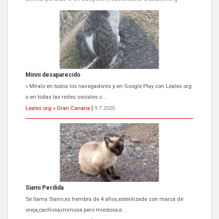
Siami Perdida
Se llama Siami,es hembra de 4 años,esterilizada con marca de
oreja,cariñosa,mimosa pero miedosa,e...
Leales.org » Gran Canaria
|
9.7.2025
ADOPCIÓN URGENTE GATA TEROR GRAN CANARIA
El ayuntamiento se va a llevar a Los Gatos callejeros de la zona los
próximos días, ella incluida...