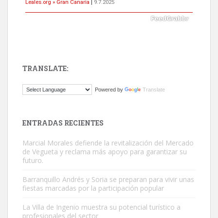
Leales.org » Gran Canaria
|
9.7.2025
TRANSLATE:
Gato manso encontrado
Powered by
Translate
Este gato macho ha aparecido en la calle hace menos de un mes,
es muy manso y extremadamente cari...
Leales.org » Gran Canaria
|
9.7.2025
ENTRADAS RECIENTES
Marcial Morales defiende la revitalización del Mercado
de Vegueta y reclama más apoyo para garantizar su
futuro.
Barranquillo Andrés y Soria se preparan para vivir unas
fiestas marcadas por la participación popular
Adopción urgente
Busco adopción responsable para mi perra. Pastor alemán,
La Villa de Ingenio muestra su potencial turístico a
profesionales del sector
hembra, 4 años. Por motivos personales ...