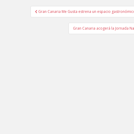
Gran Canaria Me Gusta estrena un espacio gastronómico 
Navegación de entradas
Gran Canaria acogerá la Jornada Na