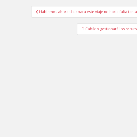
Hablemos ahora sbt : para este viaje no hacia falta tanta
Navegación de entradas
El Cabildo gestionará los recu