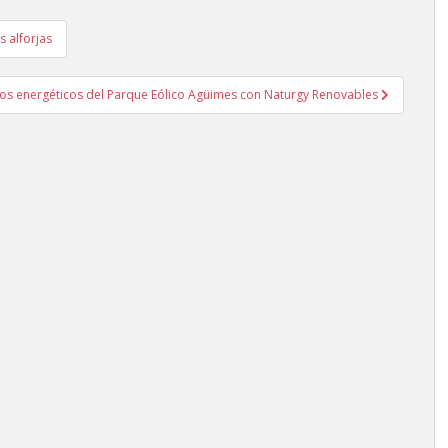
s alforjas
rsos energéticos del Parque Eólico Agüimes con Naturgy Renovables