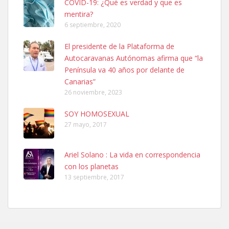
COVID-19: ¿Qué es verdad y que es
mentira?
6 septiembre, 2020
Ninfa perdida
El presidente de la Plataforma de
El día 5 se los perdió una ninfa papillera, asustada tiene miedo a la
Autocaravanas Autónomas afirma que “la
calle, se perdió por la zon...
Península va 40 años por delante de
Leales.org » Gran Canaria
|
6.7.2025
Canarias”
26 noviembre, 2023
SOY HOMOSEXUAL
27 mayo, 2017
Ariel Solano : La vida en correspondencia
Adopcion
con los planetas
Busco casa de acogida para mi perrita ya que por temas de trabajo
13 septiembre, 2017
no la puedo tener. Solo gente r...
Leales.org » Gran Canaria
|
4.7.2025