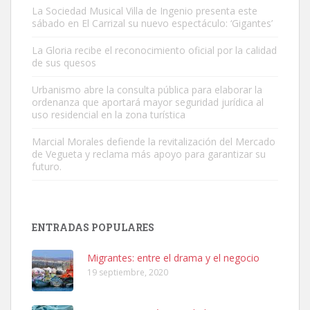
La Sociedad Musical Villa de Ingenio presenta este
sábado en El Carrizal su nuevo espectáculo: ‘Gigantes’
Adopción urgente
La Gloria recibe el reconocimiento oficial por la calidad
Busco adopción responsable para mi perra. Pastor alemán,
de sus quesos
hembra, 4 años. Por motivos personales ...
Urbanismo abre la consulta pública para elaborar la
Leales.org » Gran Canaria
|
6.7.2025
ordenanza que aportará mayor seguridad jurídica al
uso residencial en la zona turística
Marcial Morales defiende la revitalización del Mercado
de Vegueta y reclama más apoyo para garantizar su
futuro.
SHIBA PERDIDO AVDA JOSE MESA Y LOPEZ
PERRO MACHO RAZA SHIBA CON MICROCHIP PERDIDO HOY
ENTRADAS POPULARES
06/07/2025 ZONA MESA Y LOPEZ. ES MUY ASUSTADIZO
Leales.org » Gran Canaria
|
6.7.2025
Migrantes: entre el drama y el negocio
19 septiembre, 2020