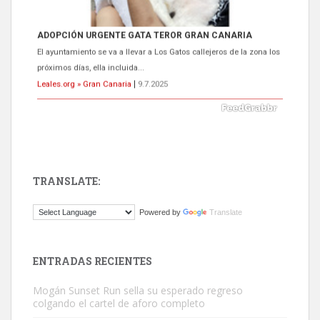
ADOPCIÓN URGENTE GATA TEROR GRAN CANARIA
El ayuntamiento se va a llevar a Los Gatos callejeros de la zona los
próximos días, ella incluida...
Leales.org » Gran Canaria
|
9.7.2025
TRANSLATE:
Gato manso encontrado
Powered by
Translate
Este gato macho ha aparecido en la calle hace menos de un mes,
es muy manso y extremadamente cari...
Leales.org » Gran Canaria
|
9.7.2025
ENTRADAS RECIENTES
Mogán Sunset Run sella su esperado regreso
colgando el cartel de aforo completo