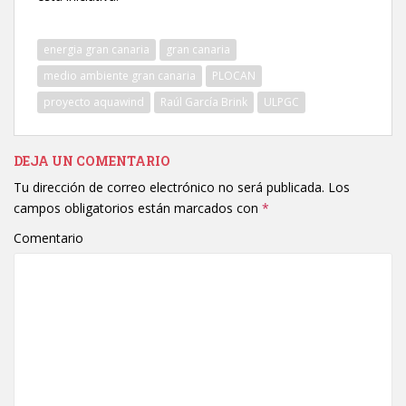
energia gran canaria
gran canaria
medio ambiente gran canaria
PLOCAN
proyecto aquawind
Raúl García Brink
ULPGC
DEJA UN COMENTARIO
Tu dirección de correo electrónico no será publicada.
Los
campos obligatorios están marcados con
*
Comentario