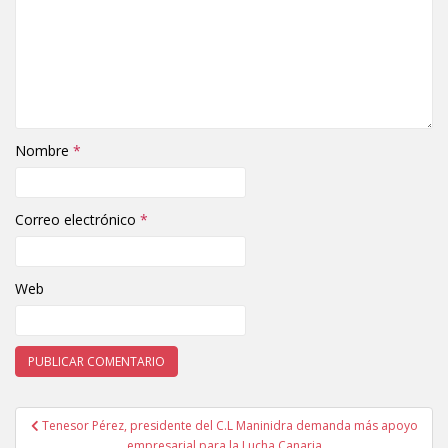
Nombre
*
Correo electrónico
*
Web
Tenesor Pérez, presidente del C.L Maninidra demanda más apoyo
Navegación de entradas
empresarial para la Lucha Canaria