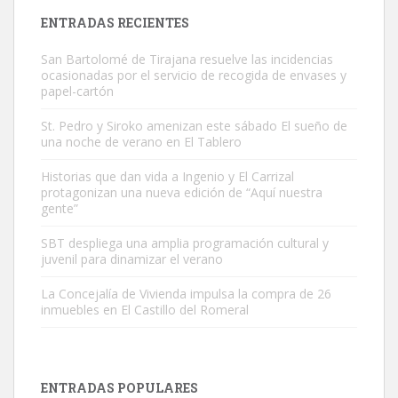
Leales.org » Gran Canaria
|
9.7.2025
ENTRADAS RECIENTES
San Bartolomé de Tirajana resuelve las incidencias
ocasionadas por el servicio de recogida de envases y
papel-cartón
St. Pedro y Siroko amenizan este sábado El sueño de
una noche de verano en El Tablero
Gato manso encontrado
Este gato macho ha aparecido en la calle hace menos de un mes,
Historias que dan vida a Ingenio y El Carrizal
protagonizan una nueva edición de “Aquí nuestra
es muy manso y extremadamente cari...
gente”
Leales.org » Gran Canaria
|
9.7.2025
SBT despliega una amplia programación cultural y
juvenil para dinamizar el verano
La Concejalía de Vivienda impulsa la compra de 26
inmuebles en El Castillo del Romeral
Adopción urgente
Busco adopción responsable para mi perra. Pastor alemán,
ENTRADAS POPULARES
hembra, 4 años. Por motivos personales ...