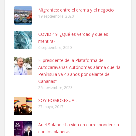
Leales.org » Gran Canaria
|
6.7.2025
Migrantes: entre el drama y el negocio
19 septiembre, 2020
COVID-19: ¿Qué es verdad y que es
mentira?
6 septiembre, 2020
SHIBA PERDIDO AVDA JOSE MESA Y LOPEZ
El presidente de la Plataforma de
PERRO MACHO RAZA SHIBA CON MICROCHIP PERDIDO HOY
Autocaravanas Autónomas afirma que “la
06/07/2025 ZONA MESA Y LOPEZ. ES MUY ASUSTADIZO
Península va 40 años por delante de
Leales.org » Gran Canaria
|
6.7.2025
Canarias”
26 noviembre, 2023
SOY HOMOSEXUAL
27 mayo, 2017
Ariel Solano : La vida en correspondencia
Ninfa perdida
con los planetas
El día 5 se los perdió una ninfa papillera, asustada tiene miedo a la