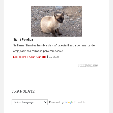
Siami Perdida
Se llama Siami,es hembra de 4 años,esterilizada con marca de
oreja,cariñosa,mimosa pero miedosa,e...
Leales.org » Gran Canaria
|
9.7.2025
TRANSLATE:
ADOPCIÓN URGENTE GATA TEROR GRAN CANARIA
Powered by
Translate
El ayuntamiento se va a llevar a Los Gatos callejeros de la zona los
próximos días, ella incluida...