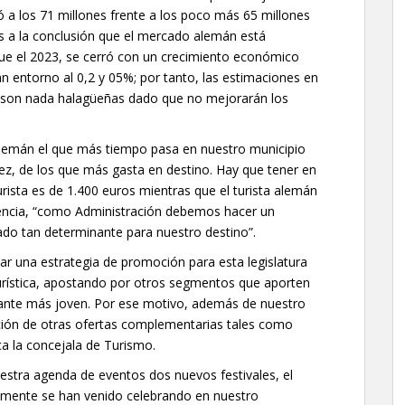
ó a los 71 millones frente a los poco más 65 millones
s a la conclusión que el mercado alemán está
ue el 2023, se cerró con un crecimiento económico
án entorno al 0,2 y 05%; por tanto, las estimaciones en
 son nada halagüeñas dado que no mejorarán los
 alemán el que más tiempo pasa en nuestro municipio
vez, de los que más gasta en destino. Hay que tener en
urista es de 1.400 euros mientras que el turista alemán
encia, “como Administración debemos hacer un
do tan determinante para nuestro destino”.
ar una estrategia de promoción para esta legislatura
 turística, apostando por otros segmentos que aporten
itante más joven. Por ese motivo, además de nuestro
ión de otras ofertas complementarias tales como
ca la concejala de Turismo.
estra agenda de eventos dos nuevos festivales, el
almente se han venido celebrando en nuestro