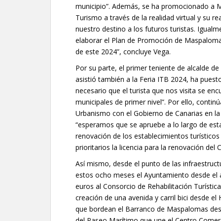
municipio”. Además, se ha promocionado a Ma
Turismo a través de la realidad virtual y su 
nuestro destino a los futuros turistas. Igual
elaborar el Plan de Promoción de Maspaloma
de este 2024”, concluye Vega.
Por su parte, el primer teniente de alcalde d
asistió también a la Feria ITB 2024, ha pues
necesario que el turista que nos visita se enc
municipales de primer nivel”. Por ello, contin
Urbanismo con el Gobierno de Canarias en la
“esperamos que se apruebe a lo largo de esta l
renovación de los establecimientos turístico
prioritarios la licencia para la renovación del 
Así mismo, desde el punto de las infraestructu
estos ocho meses el Ayuntamiento desde el á
euros al Consorcio de Rehabilitación Turística
creación de una avenida y carril bici desde el
que bordean el Barranco de Maspalomas desd
del Paseo Marítimo que une el Centro Comerci