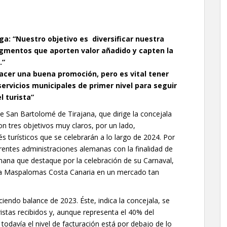
ga: “Nuestro objetivo es diversificar nuestra
egmentos que aporten valor añadido y capten la
.”
hacer una buena promoción, pero es vital tener
servicios municipales de primer nivel para seguir
l turista”
 San Bartolomé de Tirajana, que dirige la concejala
on tres objetivos muy claros, por un lado,
s turísticos que se celebrarán a lo largo de 2024. Por
erentes administraciones alemanas con la finalidad de
ana que destaque por la celebración de su Carnaval,
o a Maspalomas Costa Canaria en un mercado tan
endo balance de 2023. Éste, indica la concejala, se
ristas recibidos y, aunque representa el 40% del
todavía el nivel de facturación está por debajo de lo