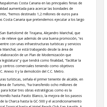
spalomas Costa Canaria en las principales ferias de
realidad aumentada para acercar las bondades de
mente, “hemos destinado 1,2 millones de euros para
s Costa Canaria que pretendemos ejecutar a los largo
e San Bartolomé de Tirajana, Alejandro Marichal, que
to de relieve que además de una buena promoción, “es
uentre con unas infraestructuras turísticas y servicios
úa Marichal, se está trabajando desde la área de
 elaboración de un Plan de Modernización que
egislatura” y que tendrá como finalidad, “facilitar la
s y centros comerciales teniendo como objetivos
CC. Anexo II y la demolición del C.C. Metro.
ras turísticas, señala el primer teniente de alcalde, en
rea de Turismo, “ha transferido ocho millones de
 para licitar tres obras estratégicas como es la
 Hornillo hasta Pasito Blanco, la mejora de los paseos
e la Charca hasta la GC-500 y el acondicionamiento
al Tropical hasta el Hotel Beach Club San Agustín. A