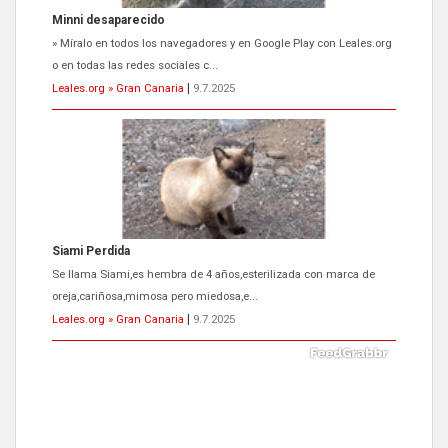
Siami Perdida
Se llama Siami,es hembra de 4 años,esterilizada con marca de
oreja,cariñosa,mimosa pero miedosa,e...
Leales.org » Gran Canaria
|
9.7.2025
ADOPCIÓN URGENTE GATA TEROR GRAN CANARIA
El ayuntamiento se va a llevar a Los Gatos callejeros de la zona los
próximos días, ella incluida...
Leales.org » Gran Canaria
|
9.7.2025