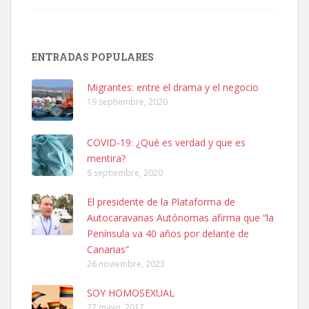
SHIBA PERDIDO AVDA JOSE MESA Y LOPEZ
PERRO MACHO RAZA SHIBA CON MICROCHIP PERDIDO HOY
ENTRADAS POPULARES
06/07/2025 ZONA MESA Y LOPEZ. ES MUY ASUSTADIZO
Leales.org » Gran Canaria
|
6.7.2025
Migrantes: entre el drama y el negocio
19 septiembre, 2020
COVID-19: ¿Qué es verdad y que es
mentira?
6 septiembre, 2020
Ninfa perdida
El presidente de la Plataforma de
El día 5 se los perdió una ninfa papillera, asustada tiene miedo a la
Autocaravanas Autónomas afirma que “la
calle, se perdió por la zon...
Península va 40 años por delante de
Leales.org » Gran Canaria
|
6.7.2025
Canarias”
26 noviembre, 2023
SOY HOMOSEXUAL
27 mayo, 2017