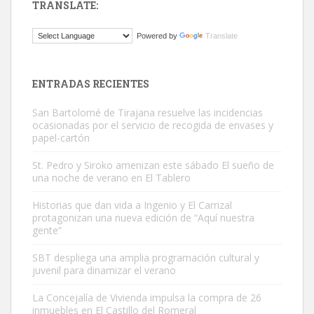
TRANSLATE:
Gato manso encontrado
Powered by
Translate
Este gato macho ha aparecido en la calle hace menos de un mes,
es muy manso y extremadamente cari...
Leales.org » Gran Canaria
|
9.7.2025
ENTRADAS RECIENTES
San Bartolomé de Tirajana resuelve las incidencias
ocasionadas por el servicio de recogida de envases y
papel-cartón
St. Pedro y Siroko amenizan este sábado El sueño de
una noche de verano en El Tablero
Adopción urgente
Busco adopción responsable para mi perra. Pastor alemán,
Historias que dan vida a Ingenio y El Carrizal
protagonizan una nueva edición de “Aquí nuestra
hembra, 4 años. Por motivos personales ...
gente”
Leales.org » Gran Canaria
|
6.7.2025
SBT despliega una amplia programación cultural y
juvenil para dinamizar el verano
La Concejalía de Vivienda impulsa la compra de 26
inmuebles en El Castillo del Romeral