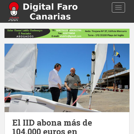
S
TOGGLE
k
i
p
t
o
m
a
i
n
c
o
n
t
e
n
t
El IID abona más de
104.000 euros en