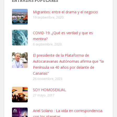
ENTRADAS POPULARES
hembra, 4 años. Por motivos personales ...
Leales.org » Gran Canaria
|
6.7.2025
Migrantes: entre el drama y el negocio
19 septiembre, 2020
COVID-19: ¿Qué es verdad y que es
mentira?
6 septiembre, 2020
SHIBA PERDIDO AVDA JOSE MESA Y LOPEZ
El presidente de la Plataforma de
PERRO MACHO RAZA SHIBA CON MICROCHIP PERDIDO HOY
Autocaravanas Autónomas afirma que “la
06/07/2025 ZONA MESA Y LOPEZ. ES MUY ASUSTADIZO
Península va 40 años por delante de
Leales.org » Gran Canaria
|
6.7.2025
Canarias”
26 noviembre, 2023
SOY HOMOSEXUAL
27 mayo, 2017
Ariel Solano : La vida en correspondencia
Ninfa perdida
con los planetas