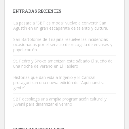
Leales.org » Gran Canaria
|
9.7.2025
ENTRADAS RECIENTES
La pasarela “SBT es moda” vuelve a convertir San
Agustín en un gran escaparate de talento y cultura.
San Bartolomé de Tirajana resuelve las incidencias
ocasionadas por el servicio de recogida de envases y
papel-cartón
Gato manso encontrado
Este gato macho ha aparecido en la calle hace menos de un mes,
St. Pedro y Siroko amenizan este sábado El sueño de
una noche de verano en El Tablero
es muy manso y extremadamente cari...
Leales.org » Gran Canaria
|
9.7.2025
Historias que dan vida a Ingenio y El Carrizal
protagonizan una nueva edición de “Aquí nuestra
gente”
SBT despliega una amplia programación cultural y
juvenil para dinamizar el verano
Adopción urgente
Busco adopción responsable para mi perra. Pastor alemán,