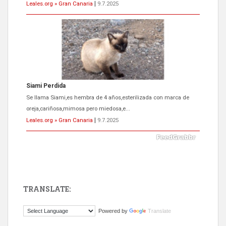
Leales.org » Gran Canaria
|
9.7.2025
Siami Perdida
Se llama Siami,es hembra de 4 años,esterilizada con marca de
oreja,cariñosa,mimosa pero miedosa,e...
Leales.org » Gran Canaria
|
9.7.2025
TRANSLATE:
ADOPCIÓN URGENTE GATA TEROR GRAN CANARIA
Powered by
Translate
El ayuntamiento se va a llevar a Los Gatos callejeros de la zona los
próximos días, ella incluida...