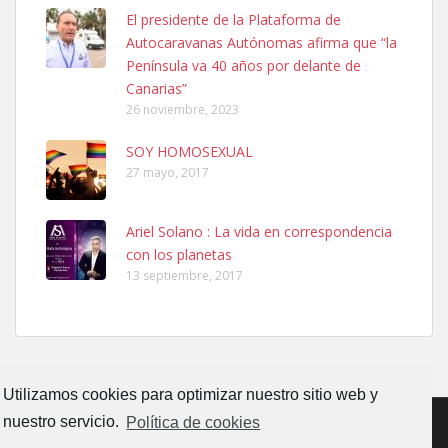
SHIBA PERDIDO AVDA JOSE MESA Y LOPEZ
El presidente de la Plataforma de
PERRO MACHO RAZA SHIBA CON MICROCHIP PERDIDO HOY
Autocaravanas Autónomas afirma que “la
06/07/2025 ZONA MESA Y LOPEZ. ES MUY ASUSTADIZO
Península va 40 años por delante de
Leales.org » Gran Canaria
|
6.7.2025
Canarias”
26 noviembre, 2023
SOY HOMOSEXUAL
27 mayo, 2017
Ariel Solano : La vida en correspondencia
Ninfa perdida
con los planetas
El día 5 se los perdió una ninfa papillera, asustada tiene miedo a la
13 septiembre, 2017
calle, se perdió por la zon...
Leales.org » Gran Canaria
|
6.7.2025
Utilizamos cookies para optimizar nuestro sitio web y
nuestro servicio.
Política de cookies