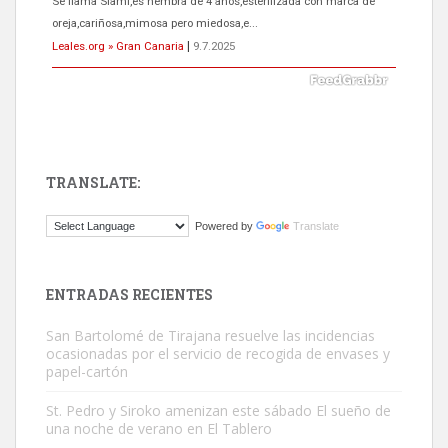
Se llama Siami,es hembra de 4 años,esterilizada con marca de
oreja,cariñosa,mimosa pero miedosa,e...
Leales.org » Gran Canaria
|
9.7.2025
TRANSLATE:
ADOPCIÓN URGENTE GATA TEROR GRAN CANARIA
Powered by
Translate
El ayuntamiento se va a llevar a Los Gatos callejeros de la zona los
próximos días, ella incluida...
Leales.org » Gran Canaria
|
9.7.2025
ENTRADAS RECIENTES
San Bartolomé de Tirajana resuelve las incidencias
ocasionadas por el servicio de recogida de envases y
papel-cartón
St. Pedro y Siroko amenizan este sábado El sueño de
una noche de verano en El Tablero
Gato manso encontrado