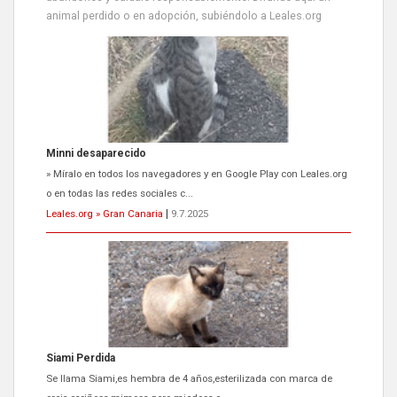
animal perdido o en adopción, subiéndolo a Leales.org
Siami Perdida
Se llama Siami,es hembra de 4 años,esterilizada con marca de
oreja,cariñosa,mimosa pero miedosa,e...
Leales.org » Gran Canaria
|
9.7.2025
ADOPCIÓN URGENTE GATA TEROR GRAN CANARIA
El ayuntamiento se va a llevar a Los Gatos callejeros de la zona los