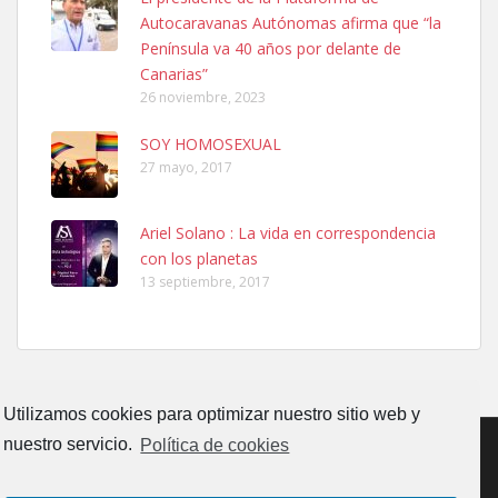
El día 5 se los perdió una ninfa papillera, asustada tiene miedo a la
Autocaravanas Autónomas afirma que “la
calle, se perdió por la zon...
Península va 40 años por delante de
Leales.org » Gran Canaria
|
6.7.2025
Canarias”
26 noviembre, 2023
SOY HOMOSEXUAL
27 mayo, 2017
Ariel Solano : La vida en correspondencia
Adopcion
con los planetas
Busco casa de acogida para mi perrita ya que por temas de trabajo
13 septiembre, 2017
no la puedo tener. Solo gente r...
Leales.org » Gran Canaria
|
4.7.2025
Utilizamos cookies para optimizar nuestro sitio web y
nuestro servicio.
Política de cookies
Gata joven encontrada