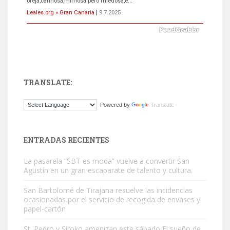
próximos días, ella incluida...
Leales.org » Gran Canaria
|
9.7.2025
TRANSLATE:
Gato manso encontrado
Powered by
Translate
Este gato macho ha aparecido en la calle hace menos de un mes,
es muy manso y extremadamente cari...
Leales.org » Gran Canaria
|
9.7.2025
ENTRADAS RECIENTES
La pasarela “SBT es moda” vuelve a convertir San
Agustín en un gran escaparate de talento y cultura.
San Bartolomé de Tirajana resuelve las incidencias
ocasionadas por el servicio de recogida de envases y
papel-cartón
Adopción urgente
Busco adopción responsable para mi perra. Pastor alemán,
St. Pedro y Siroko amenizan este sábado El sueño de