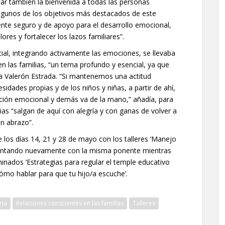
ar también la bienvenida a todas las personas
 algunos de los objetivos más destacados de este
nte seguro y de apoyo para el desarrollo emocional,
lores y fortalecer los lazos familiares”.
cial, integrando activamente las emociones, se llevaba
en las familias, “un tema profundo y esencial, ya que
ina Valerón Estrada. “Si mantenemos una actitud
idades propias y de los niños y niñas, a partir de ahí,
ación emocional y demás va de la mano,” añadía, para
ias “salgan de aquí con alegría y con ganas de volver a
un abrazo”.
e los días 14, 21 y 28 de mayo con los talleres ‘Manejo
 contando nuevamente con la misma ponente mientras
nados ‘Estrategias para regular el temple educativo
Cómo hablar para que tu hijo/a escuche’.
ria
Relaciones conscientes en las familias
Talleres