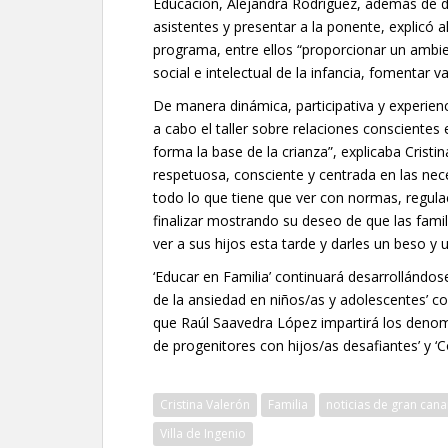
Educación, Alejandra Rodríguez, además de d
asistentes y presentar a la ponente, explicó
programa, entre ellos “proporcionar un ambie
social e intelectual de la infancia, fomentar va
De manera dinámica, participativa y experien
a cabo el taller sobre relaciones conscientes 
forma la base de la crianza”, explicaba Crist
respetuosa, consciente y centrada en las neces
todo lo que tiene que ver con normas, regul
finalizar mostrando su deseo de que las famil
ver a sus hijos esta tarde y darles un beso y 
‘Educar en Familia’ continuará desarrollándos
de la ansiedad en niños/as y adolescentes’
que Raúl Saavedra López impartirá los denomi
de progenitores con hijos/as desafiantes’ y ‘
Cristina Valerón
Familia
noticias de gran cana
Villa de Ingenio