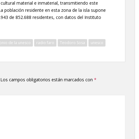
cultural material e inmaterial, transmitiendo este
La población residente en esta zona de la isla supone
5.943 de 852.688 residentes, con datos del Instituto
onio de la unesco
radio faro
Teodoro Sosa
unesco
Los campos obligatorios están marcados con
*