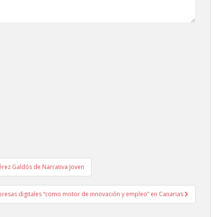
érez Galdós de Narrativa Joven
mpresas digitales “como motor de innovación y empleo” en Canarias