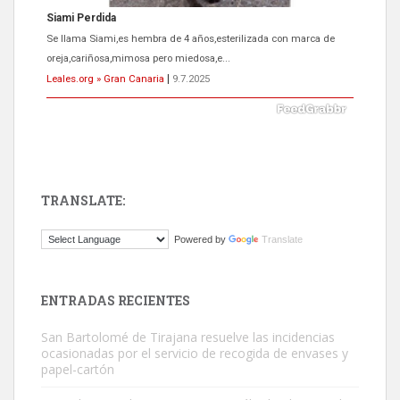
Siami Perdida
Se llama Siami,es hembra de 4 años,esterilizada con marca de
oreja,cariñosa,mimosa pero miedosa,e...
Leales.org » Gran Canaria
|
9.7.2025
TRANSLATE:
ADOPCIÓN URGENTE GATA TEROR GRAN CANARIA
Powered by
Translate
El ayuntamiento se va a llevar a Los Gatos callejeros de la zona los
próximos días, ella incluida...
Leales.org » Gran Canaria
|
9.7.2025
ENTRADAS RECIENTES
San Bartolomé de Tirajana resuelve las incidencias
ocasionadas por el servicio de recogida de envases y
papel-cartón