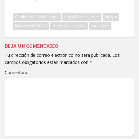
Cabildo de Gran Canaria
digital faro canarias
Mogán
MOGAN NOTICIAS
Noticias De Mogán
radio faro
DEJA UN COMENTARIO
Tu dirección de correo electrónico no será publicada.
Los
campos obligatorios están marcados con
*
Comentario