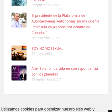
6 septiembre, 2020
SHIBA PERDIDO AVDA JOSE MESA Y LOPEZ
El presidente de la Plataforma de
PERRO MACHO RAZA SHIBA CON MICROCHIP PERDIDO HOY
Autocaravanas Autónomas afirma que “la
06/07/2025 ZONA MESA Y LOPEZ. ES MUY ASUSTADIZO
Península va 40 años por delante de
Leales.org » Gran Canaria
|
6.7.2025
Canarias”
26 noviembre, 2023
SOY HOMOSEXUAL
27 mayo, 2017
Ariel Solano : La vida en correspondencia
Ninfa perdida
con los planetas
El día 5 se los perdió una ninfa papillera, asustada tiene miedo a la
13 septiembre, 2017
calle, se perdió por la zon...
Leales.org » Gran Canaria
|
6.7.2025
Utilizamos cookies para optimizar nuestro sitio web y