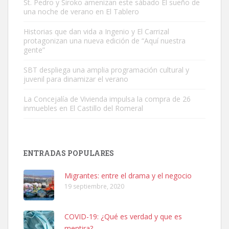
St. Pedro y Siroko amenizan este sábado El sueño de
una noche de verano en El Tablero
Gato manso encontrado
Este gato macho ha aparecido en la calle hace menos de un mes,
Historias que dan vida a Ingenio y El Carrizal
protagonizan una nueva edición de “Aquí nuestra
es muy manso y extremadamente cari...
gente”
Leales.org » Gran Canaria
|
9.7.2025
SBT despliega una amplia programación cultural y
juvenil para dinamizar el verano
La Concejalía de Vivienda impulsa la compra de 26
inmuebles en El Castillo del Romeral
Adopción urgente
Busco adopción responsable para mi perra. Pastor alemán,
ENTRADAS POPULARES
hembra, 4 años. Por motivos personales ...
Leales.org » Gran Canaria
|
6.7.2025
Migrantes: entre el drama y el negocio
19 septiembre, 2020
COVID-19: ¿Qué es verdad y que es
mentira?