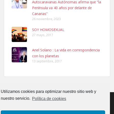
Autocaravanas Autónomas afirma que “la
06/07/2025 ZONA MESA Y LOPEZ. ES MUY ASUSTADIZO
Península va 40 años por delante de
Leales.org » Gran Canaria
|
6.7.2025
Canarias”
26 noviembre, 2023
SOY HOMOSEXUAL
27 mayo, 2017
Ariel Solano : La vida en correspondencia
Ninfa perdida
con los planetas
El día 5 se los perdió una ninfa papillera, asustada tiene miedo a la
13 septiembre, 2017
calle, se perdió por la zon...
Leales.org » Gran Canaria
|
6.7.2025
Utilizamos cookies para optimizar nuestro sitio web y
nuestro servicio.
Política de cookies
Adopcion
CONTACTO
AVISO LEGAL
POLÍTICA DE PRIVACIDAD