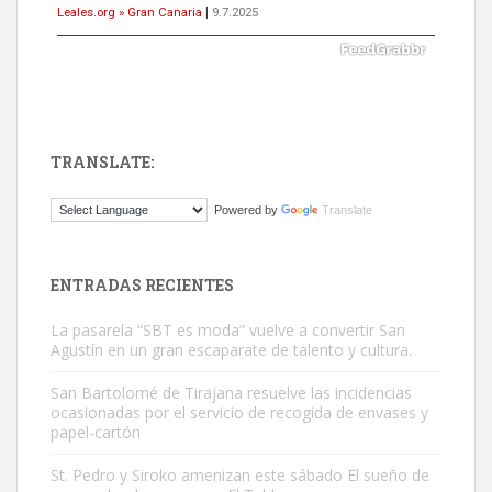
Leales.org » Gran Canaria
|
9.7.2025
TRANSLATE:
ADOPCIÓN URGENTE GATA TEROR GRAN CANARIA
Powered by
Translate
El ayuntamiento se va a llevar a Los Gatos callejeros de la zona los
próximos días, ella incluida...
Leales.org » Gran Canaria
|
9.7.2025
ENTRADAS RECIENTES
La pasarela “SBT es moda” vuelve a convertir San
Agustín en un gran escaparate de talento y cultura.
San Bartolomé de Tirajana resuelve las incidencias
ocasionadas por el servicio de recogida de envases y
papel-cartón
Gato manso encontrado
Este gato macho ha aparecido en la calle hace menos de un mes,
St. Pedro y Siroko amenizan este sábado El sueño de