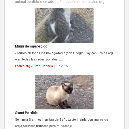
animal perdido o en adopción, subiéndolo a Leales.org
Siami Perdida
Se llama Siami,es hembra de 4 años,esterilizada con marca de
oreja,cariñosa,mimosa pero miedosa,e...
Leales.org » Gran Canaria
|
9.7.2025
ADOPCIÓN URGENTE GATA TEROR GRAN CANARIA
El ayuntamiento se va a llevar a Los Gatos callejeros de la zona los
próximos días, ella incluida...