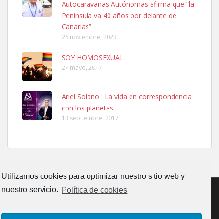
Autocaravanas Autónomas afirma que “la
calle, se perdió por la zon...
Península va 40 años por delante de
Leales.org » Gran Canaria
|
6.7.2025
Canarias”
26 noviembre, 2023
SOY HOMOSEXUAL
27 mayo, 2017
Ariel Solano : La vida en correspondencia
Adopcion
con los planetas
Busco casa de acogida para mi perrita ya que por temas de trabajo
13 septiembre, 2017
no la puedo tener. Solo gente r...
Leales.org » Gran Canaria
|
4.7.2025
Utilizamos cookies para optimizar nuestro sitio web y
nuestro servicio.
Política de cookies
Gata joven encontrada