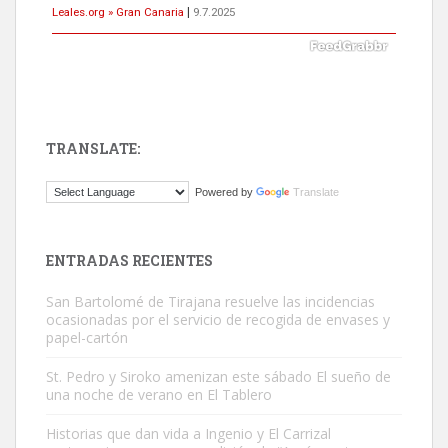
Leales.org » Gran Canaria
|
9.7.2025
TRANSLATE:
Gato manso encontrado
Powered by
Translate
Este gato macho ha aparecido en la calle hace menos de un mes,
es muy manso y extremadamente cari...
Leales.org » Gran Canaria
|
9.7.2025
ENTRADAS RECIENTES
San Bartolomé de Tirajana resuelve las incidencias
ocasionadas por el servicio de recogida de envases y
papel-cartón
St. Pedro y Siroko amenizan este sábado El sueño de
una noche de verano en El Tablero
Adopción urgente
Busco adopción responsable para mi perra. Pastor alemán,
Historias que dan vida a Ingenio y El Carrizal