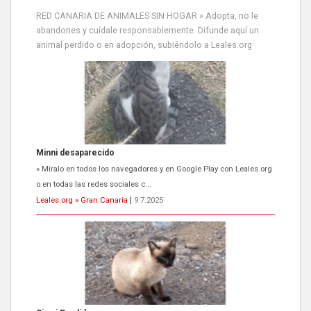
RED CANARIA DE ANIMALES SIN HOGAR » Adopta, no le
abandones y cuídale responsablemente. Difunde aquí un
animal perdido o en adopción, subiéndolo a Leales.org
Siami Perdida
Se llama Siami,es hembra de 4 años,esterilizada con marca de
oreja,cariñosa,mimosa pero miedosa,e...
Leales.org » Gran Canaria
|
9.7.2025