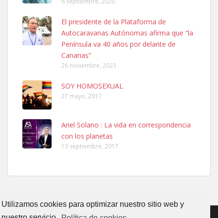
6 septiembre, 2020
Ninfa perdida
El presidente de la Plataforma de
El día 5 se los perdió una ninfa papillera, asustada tiene miedo a la
Autocaravanas Autónomas afirma que “la
calle, se perdió por la zon...
Península va 40 años por delante de
Leales.org » Gran Canaria
|
6.7.2025
Canarias”
26 noviembre, 2023
SOY HOMOSEXUAL
27 mayo, 2017
Ariel Solano : La vida en correspondencia
Adopcion
con los planetas
Busco casa de acogida para mi perrita ya que por temas de trabajo
13 septiembre, 2017
no la puedo tener. Solo gente r...
Leales.org » Gran Canaria
|
4.7.2025
Utilizamos cookies para optimizar nuestro sitio web y
nuestro servicio.
Política de cookies