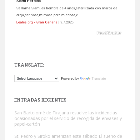
ADOPCIÓN URGENTE GATA TEROR GRAN CANARIA
El ayuntamiento se va a llevar a Los Gatos callejeros de la zona los
próximos días, ella incluida...
Leales.org » Gran Canaria
|
9.7.2025
TRANSLATE:
Gato manso encontrado
Powered by
Translate
Este gato macho ha aparecido en la calle hace menos de un mes,
es muy manso y extremadamente cari...
Leales.org » Gran Canaria
|
9.7.2025
ENTRADAS RECIENTES
San Bartolomé de Tirajana resuelve las incidencias
ocasionadas por el servicio de recogida de envases y
papel-cartón
St. Pedro y Siroko amenizan este sábado El sueño de