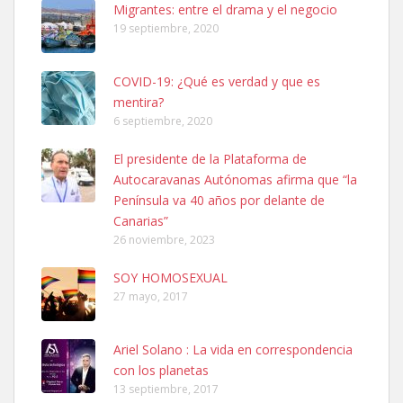
Leales.org » Gran Canaria
|
6.7.2025
Migrantes: entre el drama y el negocio
19 septiembre, 2020
COVID-19: ¿Qué es verdad y que es
mentira?
6 septiembre, 2020
Ninfa perdida
El presidente de la Plataforma de
El día 5 se los perdió una ninfa papillera, asustada tiene miedo a la
Autocaravanas Autónomas afirma que “la
calle, se perdió por la zon...
Península va 40 años por delante de
Leales.org » Gran Canaria
|
6.7.2025
Canarias”
26 noviembre, 2023
SOY HOMOSEXUAL
27 mayo, 2017
Ariel Solano : La vida en correspondencia
Adopcion
con los planetas
Busco casa de acogida para mi perrita ya que por temas de trabajo
13 septiembre, 2017
no la puedo tener. Solo gente r...