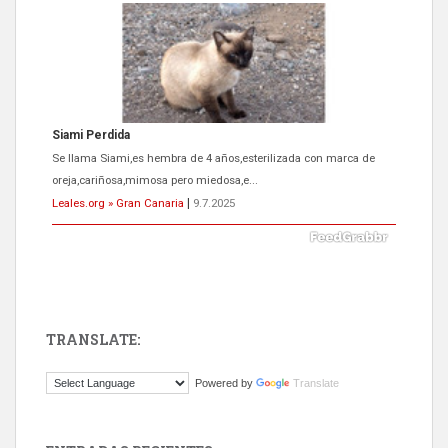
ADOPCIÓN URGENTE GATA TEROR GRAN CANARIA
El ayuntamiento se va a llevar a Los Gatos callejeros de la zona los
próximos días, ella incluida...
Leales.org » Gran Canaria
|
9.7.2025
TRANSLATE:
Gato manso encontrado
Powered by
Translate
Este gato macho ha aparecido en la calle hace menos de un mes,
es muy manso y extremadamente cari...
Leales.org » Gran Canaria
|
9.7.2025