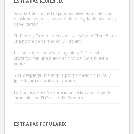
ENTRADAS RECIENTES
San Bartolomé de Tirajana resuelve las incidencias
ocasionadas por el servicio de recogida de envases y
papel-cartón
St. Pedro y Siroko amenizan este sábado El sueño de
una noche de verano en El Tablero
Adopción urgente
Busco adopción responsable para mi perra. Pastor alemán,
Historias que dan vida a Ingenio y El Carrizal
protagonizan una nueva edición de “Aquí nuestra
hembra, 4 años. Por motivos personales ...
gente”
Leales.org » Gran Canaria
|
6.7.2025
SBT despliega una amplia programación cultural y
juvenil para dinamizar el verano
La Concejalía de Vivienda impulsa la compra de 26
inmuebles en El Castillo del Romeral
SHIBA PERDIDO AVDA JOSE MESA Y LOPEZ
PERRO MACHO RAZA SHIBA CON MICROCHIP PERDIDO HOY
ENTRADAS POPULARES
06/07/2025 ZONA MESA Y LOPEZ. ES MUY ASUSTADIZO