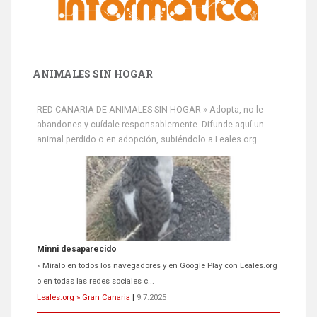
ANIMALES SIN HOGAR
RED CANARIA DE ANIMALES SIN HOGAR » Adopta, no le
abandones y cuídale responsablemente. Difunde aquí un
animal perdido o en adopción, subiéndolo a Leales.org
Siami Perdida
Se llama Siami,es hembra de 4 años,esterilizada con marca de
oreja,cariñosa,mimosa pero miedosa,e...
Leales.org » Gran Canaria
|
9.7.2025