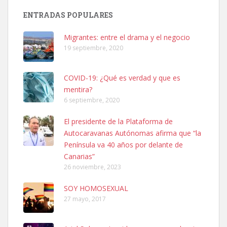
Adopción urgente
ENTRADAS POPULARES
Busco adopción responsable para mi perra. Pastor alemán,
hembra, 4 años. Por motivos personales ...
Migrantes: entre el drama y el negocio
Leales.org » Gran Canaria
|
6.7.2025
19 septiembre, 2020
COVID-19: ¿Qué es verdad y que es
mentira?
6 septiembre, 2020
El presidente de la Plataforma de
SHIBA PERDIDO AVDA JOSE MESA Y LOPEZ
Autocaravanas Autónomas afirma que “la
PERRO MACHO RAZA SHIBA CON MICROCHIP PERDIDO HOY
Península va 40 años por delante de
06/07/2025 ZONA MESA Y LOPEZ. ES MUY ASUSTADIZO
Canarias”
Leales.org » Gran Canaria
|
6.7.2025
26 noviembre, 2023
SOY HOMOSEXUAL
27 mayo, 2017