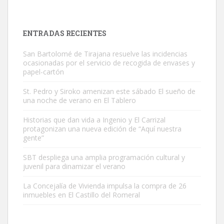
ADOPCIÓN URGENTE GATA TEROR GRAN CANARIA
El ayuntamiento se va a llevar a Los Gatos callejeros de la zona los
próximos días, ella incluida...
ENTRADAS RECIENTES
Leales.org » Gran Canaria
|
9.7.2025
San Bartolomé de Tirajana resuelve las incidencias
ocasionadas por el servicio de recogida de envases y
papel-cartón
St. Pedro y Siroko amenizan este sábado El sueño de
una noche de verano en El Tablero
Gato manso encontrado
Historias que dan vida a Ingenio y El Carrizal
protagonizan una nueva edición de “Aquí nuestra
Este gato macho ha aparecido en la calle hace menos de un mes,
gente”
es muy manso y extremadamente cari...
Leales.org » Gran Canaria
|
9.7.2025
SBT despliega una amplia programación cultural y
juvenil para dinamizar el verano
La Concejalía de Vivienda impulsa la compra de 26
inmuebles en El Castillo del Romeral