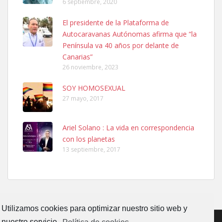
6 septiembre, 2020
El presidente de la Plataforma de
SHIBA PERDIDO AVDA JOSE MESA Y LOPEZ
Autocaravanas Autónomas afirma que “la
PERRO MACHO RAZA SHIBA CON MICROCHIP PERDIDO HOY
Península va 40 años por delante de
06/07/2025 ZONA MESA Y LOPEZ. ES MUY ASUSTADIZO
Canarias”
Leales.org » Gran Canaria
|
6.7.2025
26 noviembre, 2023
SOY HOMOSEXUAL
27 mayo, 2017
Ariel Solano : La vida en correspondencia
con los planetas
Ninfa perdida
13 septiembre, 2017
El día 5 se los perdió una ninfa papillera, asustada tiene miedo a la
calle, se perdió por la zon...
Leales.org » Gran Canaria
|
6.7.2025
Utilizamos cookies para optimizar nuestro sitio web y