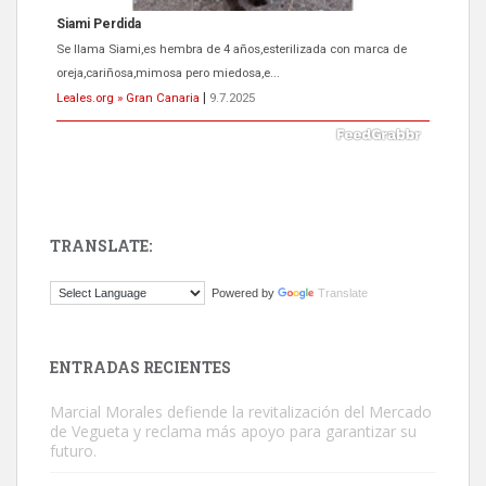
Siami Perdida
Se llama Siami,es hembra de 4 años,esterilizada con marca de
oreja,cariñosa,mimosa pero miedosa,e...
Leales.org » Gran Canaria
|
9.7.2025
TRANSLATE:
ADOPCIÓN URGENTE GATA TEROR GRAN CANARIA
Powered by
Translate
El ayuntamiento se va a llevar a Los Gatos callejeros de la zona los
próximos días, ella incluida...
Leales.org » Gran Canaria
|
9.7.2025
ENTRADAS RECIENTES
Marcial Morales defiende la revitalización del Mercado
de Vegueta y reclama más apoyo para garantizar su
futuro.