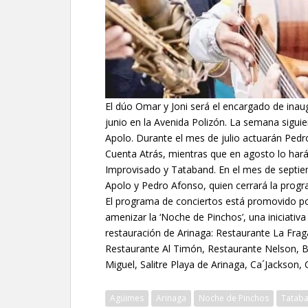
El dúo Omar y Joni será el encargado de inau
junio en la Avenida Polizón. La semana siguien
Apolo. Durante el mes de julio actuarán Ped
Cuenta Atrás, mientras que en agosto lo har
Improvisado y Tataband. En el mes de septiem
Apolo y Pedro Afonso, quien cerrará la progr
El programa de conciertos está promovido po
amenizar la ‘Noche de Pinchos’, una iniciativa
restauración de Arinaga: Restaurante La Fraga
Restaurante Al Timón, Restaurante Nelson, B
Miguel, Salitre Playa de Arinaga, Ca´Jackson,
Agüimes
Arinaga
Noche de Pinchos
Tatab