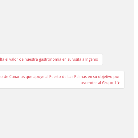
ta el valor de nuestra gastronomía en su visita a Ingenio
rno de Canarias que apoye al Puerto de Las Palmas en su objetivo por
ascender al Grupo 1