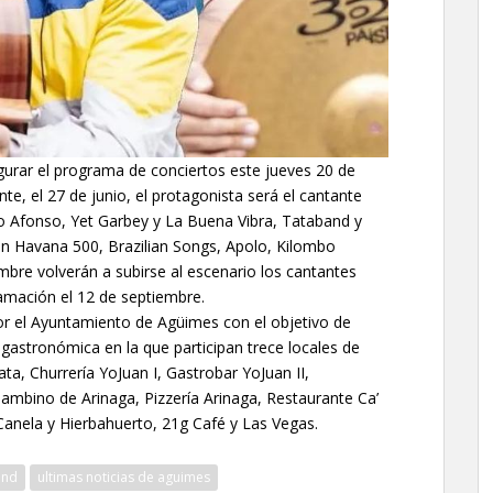
gurar el programa de conciertos este jueves 20 de
te, el 27 de junio, el protagonista será el cantante
ro Afonso, Yet Garbey y La Buena Vibra, Tataband y
án Havana 500, Brazilian Songs, Apolo, Kilombo
bre volverán a subirse al escenario los cantantes
amación el 12 de septiembre.
r el Ayuntamiento de Agüimes con el objetivo de
 gastronómica en la que participan trece locales de
ta, Churrería YoJuan I, Gastrobar YoJuan II,
ambino de Arinaga, Pizzería Arinaga, Restaurante Ca’
 Canela y Hierbahuerto, 21g Café y Las Vegas.
and
ultimas noticias de aguimes