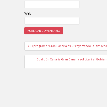
Web
El programa “Gran Canaria es… Proyectando la Isla” resal
Navegación de entradas
Coalición Canaria Gran Canaria solicitará al Gobie