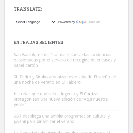
TRANSLATE:
Gato manso encontrado
Powered by
Translate
Este gato macho ha aparecido en la calle hace menos de un mes,
es muy manso y extremadamente cari...
Leales.org » Gran Canaria
|
9.7.2025
ENTRADAS RECIENTES
San Bartolomé de Tirajana resuelve las incidencias
ocasionadas por el servicio de recogida de envases y
papel-cartón
St. Pedro y Siroko amenizan este sábado El sueño de
una noche de verano en El Tablero
Adopción urgente
Busco adopción responsable para mi perra. Pastor alemán,
Historias que dan vida a Ingenio y El Carrizal
protagonizan una nueva edición de “Aquí nuestra
hembra, 4 años. Por motivos personales ...
gente”
Leales.org » Gran Canaria
|
6.7.2025
SBT despliega una amplia programación cultural y
juvenil para dinamizar el verano
La Concejalía de Vivienda impulsa la compra de 26