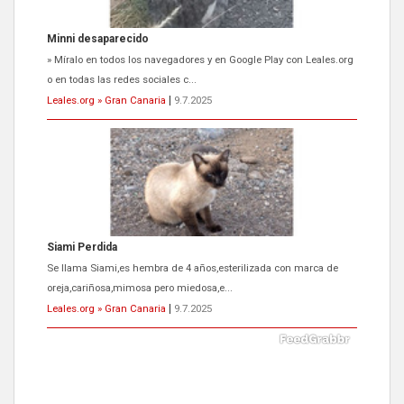
Siami Perdida
Se llama Siami,es hembra de 4 años,esterilizada con marca de
oreja,cariñosa,mimosa pero miedosa,e...
Leales.org » Gran Canaria
|
9.7.2025
ADOPCIÓN URGENTE GATA TEROR GRAN CANARIA
El ayuntamiento se va a llevar a Los Gatos callejeros de la zona los
próximos días, ella incluida...
Leales.org » Gran Canaria
|
9.7.2025