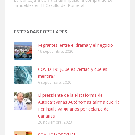
inmuebles en El Castillo del Romeral
SHIBA PERDIDO AVDA JOSE MESA Y LOPEZ
PERRO MACHO RAZA SHIBA CON MICROCHIP PERDIDO HOY
ENTRADAS POPULARES
06/07/2025 ZONA MESA Y LOPEZ. ES MUY ASUSTADIZO
Leales.org » Gran Canaria
|
6.7.2025
Migrantes: entre el drama y el negocio
19 septiembre, 2020
COVID-19: ¿Qué es verdad y que es
mentira?
6 septiembre, 2020
Ninfa perdida
El presidente de la Plataforma de
El día 5 se los perdió una ninfa papillera, asustada tiene miedo a la
Autocaravanas Autónomas afirma que “la
calle, se perdió por la zon...
Península va 40 años por delante de
Leales.org » Gran Canaria
|
6.7.2025
Canarias”
26 noviembre, 2023
SOY HOMOSEXUAL