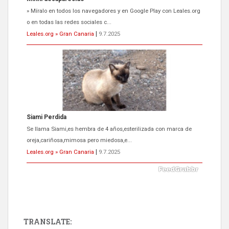
Se llama Siami,es hembra de 4 años,esterilizada con marca de
oreja,cariñosa,mimosa pero miedosa,e...
Leales.org » Gran Canaria
|
9.7.2025
ADOPCIÓN URGENTE GATA TEROR GRAN CANARIA
El ayuntamiento se va a llevar a Los Gatos callejeros de la zona los
próximos días, ella incluida...
Leales.org » Gran Canaria
|
9.7.2025
TRANSLATE: