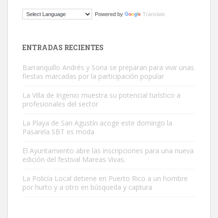
Gato manso encontrado
Powered by
Translate
Este gato macho ha aparecido en la calle hace menos de un mes,
es muy manso y extremadamente cari...
Leales.org » Gran Canaria
|
9.7.2025
ENTRADAS RECIENTES
Barranquillo Andrés y Soria se preparan para vivir unas
fiestas marcadas por la participación popular
La Villa de Ingenio muestra su potencial turístico a
profesionales del sector
Adopción urgente
La Playa de San Agustín acoge este domingo la
Busco adopción responsable para mi perra. Pastor alemán,
Pasarela SBT es moda
hembra, 4 años. Por motivos personales ...
El Ayuntamiento abre las inscripciones para una nueva
Leales.org » Gran Canaria
|
6.7.2025
edición del festival Mareas Vivas.
La Policía Local detiene en Puerto Rico a un hombre
por hurto y a otro en búsqueda y captura