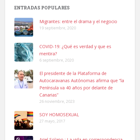
ENTRADAS POPULARES
SHIBA PERDIDO AVDA JOSE MESA Y LOPEZ
PERRO MACHO RAZA SHIBA CON MICROCHIP PERDIDO HOY
Migrantes: entre el drama y el negocio
06/07/2025 ZONA MESA Y LOPEZ. ES MUY ASUSTADIZO
19 septiembre, 2020
Leales.org » Gran Canaria
|
6.7.2025
COVID-19: ¿Qué es verdad y que es
mentira?
6 septiembre, 2020
El presidente de la Plataforma de
Autocaravanas Autónomas afirma que “la
Ninfa perdida
Península va 40 años por delante de
El día 5 se los perdió una ninfa papillera, asustada tiene miedo a la
Canarias”
calle, se perdió por la zon...
26 noviembre, 2023
Leales.org » Gran Canaria
|
6.7.2025
SOY HOMOSEXUAL
27 mayo, 2017
Ariel Solano : La vida en correspondencia