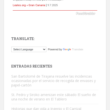
Leales.org » Gran Canaria
|
9.7.2025
TRANSLATE:
Gato manso encontrado
Powered by
Translate
Este gato macho ha aparecido en la calle hace menos de un mes,
es muy manso y extremadamente cari...
Leales.org » Gran Canaria
|
9.7.2025
ENTRADAS RECIENTES
San Bartolomé de Tirajana resuelve las incidencias
ocasionadas por el servicio de recogida de envases y
papel-cartón
St. Pedro y Siroko amenizan este sábado El sueño de
una noche de verano en El Tablero
Adopción urgente
Busco adopción responsable para mi perra. Pastor alemán,
Historias que dan vida a Ingenio y El Carrizal