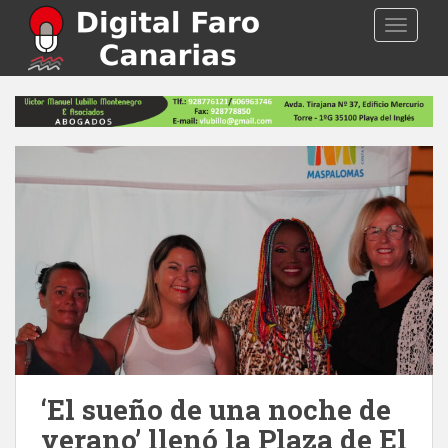
S
TOGGLE
k
i
p
t
o
m
a
i
n
c
o
n
t
e
n
t
‘El sueño de una noche de
verano’ llenó la Plaza de El