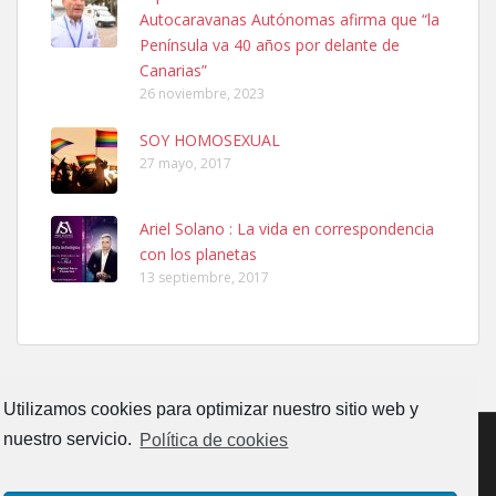
El día 5 se los perdió una ninfa papillera, asustada tiene miedo a la
Autocaravanas Autónomas afirma que “la
calle, se perdió por la zon...
Península va 40 años por delante de
Leales.org » Gran Canaria
|
6.7.2025
Canarias”
26 noviembre, 2023
SOY HOMOSEXUAL
27 mayo, 2017
Ariel Solano : La vida en correspondencia
Adopcion
con los planetas
Busco casa de acogida para mi perrita ya que por temas de trabajo
13 septiembre, 2017
no la puedo tener. Solo gente r...
Leales.org » Gran Canaria
|
4.7.2025
Utilizamos cookies para optimizar nuestro sitio web y
nuestro servicio.
Política de cookies
Gata joven encontrada