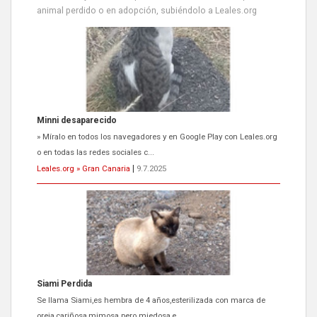
animal perdido o en adopción, subiéndolo a Leales.org
Siami Perdida
Se llama Siami,es hembra de 4 años,esterilizada con marca de
oreja,cariñosa,mimosa pero miedosa,e...
Leales.org » Gran Canaria
|
9.7.2025
ADOPCIÓN URGENTE GATA TEROR GRAN CANARIA
El ayuntamiento se va a llevar a Los Gatos callejeros de la zona los
próximos días, ella incluida...