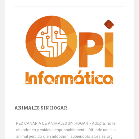
ANIMALES SIN HOGAR
Minni desaparecido
RED CANARIA DE ANIMALES SIN HOGAR » Adopta, no le
» Míralo en todos los navegadores y en Google Play con Leales.org
abandones y cuídale responsablemente. Difunde aquí un
o en todas las redes sociales c...
animal perdido o en adopción, subiéndolo a Leales.org
Leales.org » Gran Canaria
|
9.7.2025