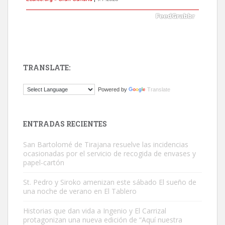
Leales.org » Gran Canaria
|
9.7.2025
TRANSLATE:
Gato manso encontrado
Powered by
Translate
Este gato macho ha aparecido en la calle hace menos de un mes,
es muy manso y extremadamente cari...
Leales.org » Gran Canaria
|
9.7.2025
ENTRADAS RECIENTES
San Bartolomé de Tirajana resuelve las incidencias
ocasionadas por el servicio de recogida de envases y
papel-cartón
St. Pedro y Siroko amenizan este sábado El sueño de
una noche de verano en El Tablero
Adopción urgente
Historias que dan vida a Ingenio y El Carrizal
Busco adopción responsable para mi perra. Pastor alemán,
protagonizan una nueva edición de “Aquí nuestra