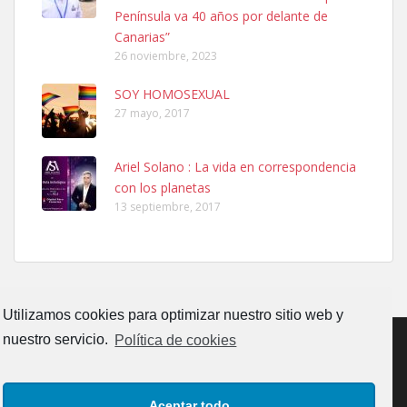
Península va 40 años por delante de
calle, se perdió por la zon...
Canarias”
Leales.org » Gran Canaria
|
6.7.2025
26 noviembre, 2023
SOY HOMOSEXUAL
27 mayo, 2017
Ariel Solano : La vida en correspondencia
Adopcion
con los planetas
13 septiembre, 2017
Busco casa de acogida para mi perrita ya que por temas de trabajo
no la puedo tener. Solo gente r...
Leales.org » Gran Canaria
|
4.7.2025
Utilizamos cookies para optimizar nuestro sitio web y
nuestro servicio.
Política de cookies
CONTACTO
AVISO LEGAL
POLÍTICA DE PRIVACIDAD
Gata joven encontrada
Aceptar todo