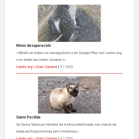
Siami Perdida
Se llama Siami,es hembra de 4 años,esterilizada con marca de
oreja,cariñosa,mimosa pero miedosa,e...
Leales.org » Gran Canaria
|
9.7.2025
ADOPCIÓN URGENTE GATA TEROR GRAN CANARIA
El ayuntamiento se va a llevar a Los Gatos callejeros de la zona los
próximos días, ella incluida...