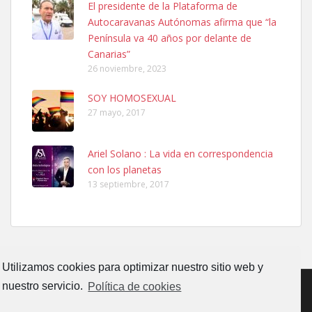
El presidente de la Plataforma de
SHIBA PERDIDO AVDA JOSE MESA Y LOPEZ
Autocaravanas Autónomas afirma que “la
PERRO MACHO RAZA SHIBA CON MICROCHIP PERDIDO HOY
Península va 40 años por delante de
06/07/2025 ZONA MESA Y LOPEZ. ES MUY ASUSTADIZO
Canarias”
Leales.org » Gran Canaria
|
6.7.2025
26 noviembre, 2023
SOY HOMOSEXUAL
27 mayo, 2017
Ariel Solano : La vida en correspondencia
con los planetas
Ninfa perdida
13 septiembre, 2017
El día 5 se los perdió una ninfa papillera, asustada tiene miedo a la
calle, se perdió por la zon...
Leales.org » Gran Canaria
|
6.7.2025
Utilizamos cookies para optimizar nuestro sitio web y
nuestro servicio.
Política de cookies