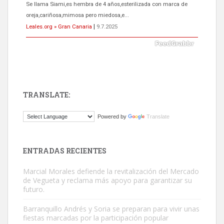
Se llama Siami,es hembra de 4 años,esterilizada con marca de
oreja,cariñosa,mimosa pero miedosa,e...
Leales.org » Gran Canaria
|
9.7.2025
TRANSLATE:
ADOPCIÓN URGENTE GATA TEROR GRAN CANARIA
Powered by
Translate
El ayuntamiento se va a llevar a Los Gatos callejeros de la zona los
próximos días, ella incluida...
Leales.org » Gran Canaria
|
9.7.2025
ENTRADAS RECIENTES
Marcial Morales defiende la revitalización del Mercado
de Vegueta y reclama más apoyo para garantizar su
futuro.
Barranquillo Andrés y Soria se preparan para vivir unas
fiestas marcadas por la participación popular
Gato manso encontrado