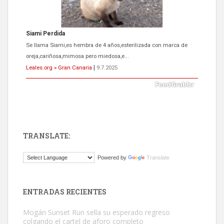
ADOPCIÓN URGENTE GATA TEROR GRAN CANARIA
El ayuntamiento se va a llevar a Los Gatos callejeros de la zona los
próximos días, ella incluida...
Leales.org » Gran Canaria
|
9.7.2025
TRANSLATE:
Gato manso encontrado
Powered by
Translate
Este gato macho ha aparecido en la calle hace menos de un mes,
es muy manso y extremadamente cari...
Leales.org » Gran Canaria
|
9.7.2025
ENTRADAS RECIENTES
Mogán Sunset Run sella su esperado regreso
colgando el cartel de aforo completo