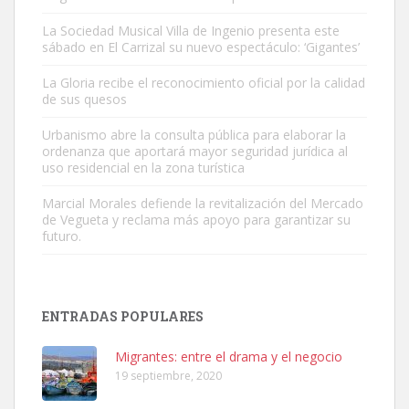
La Sociedad Musical Villa de Ingenio presenta este
sábado en El Carrizal su nuevo espectáculo: ‘Gigantes’
Adopción urgente
La Gloria recibe el reconocimiento oficial por la calidad
Busco adopción responsable para mi perra. Pastor alemán,
de sus quesos
hembra, 4 años. Por motivos personales ...
Urbanismo abre la consulta pública para elaborar la
Leales.org » Gran Canaria
|
6.7.2025
ordenanza que aportará mayor seguridad jurídica al
uso residencial en la zona turística
Marcial Morales defiende la revitalización del Mercado
de Vegueta y reclama más apoyo para garantizar su
futuro.
SHIBA PERDIDO AVDA JOSE MESA Y LOPEZ
PERRO MACHO RAZA SHIBA CON MICROCHIP PERDIDO HOY
ENTRADAS POPULARES
06/07/2025 ZONA MESA Y LOPEZ. ES MUY ASUSTADIZO
Leales.org » Gran Canaria
|
6.7.2025
Migrantes: entre el drama y el negocio
19 septiembre, 2020