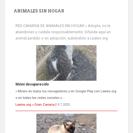
ANIMALES SIN HOGAR
RED CANARIA DE ANIMALES SIN HOGAR » Adopta, no le
abandones y cuídale responsablemente. Difunde aquí un
animal perdido o en adopción, subiéndolo a Leales.org
Siami Perdida
Se llama Siami,es hembra de 4 años,esterilizada con marca de
oreja,cariñosa,mimosa pero miedosa,e...
Leales.org » Gran Canaria
|
9.7.2025