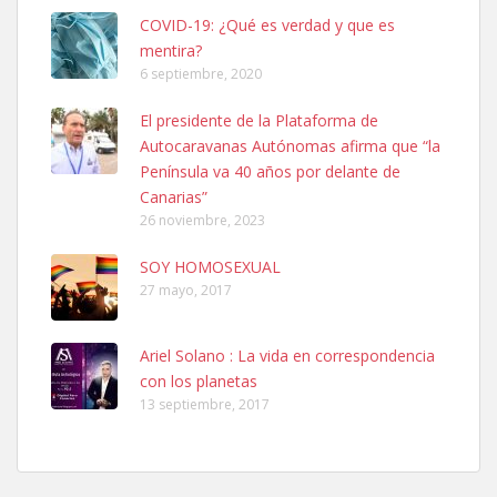
COVID-19: ¿Qué es verdad y que es
mentira?
6 septiembre, 2020
Ninfa perdida
El presidente de la Plataforma de
El día 5 se los perdió una ninfa papillera, asustada tiene miedo a la
Autocaravanas Autónomas afirma que “la
calle, se perdió por la zon...
Península va 40 años por delante de
Leales.org » Gran Canaria
|
6.7.2025
Canarias”
26 noviembre, 2023
SOY HOMOSEXUAL
27 mayo, 2017
Ariel Solano : La vida en correspondencia
Adopcion
con los planetas
Busco casa de acogida para mi perrita ya que por temas de trabajo
13 septiembre, 2017
no la puedo tener. Solo gente r...
Leales.org » Gran Canaria
|
4.7.2025