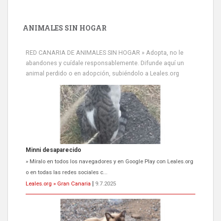
ANIMALES SIN HOGAR
RED CANARIA DE ANIMALES SIN HOGAR » Adopta, no le
abandones y cuídale responsablemente. Difunde aquí un
animal perdido o en adopción, subiéndolo a Leales.org
Siami Perdida
Se llama Siami,es hembra de 4 años,esterilizada con marca de
oreja,cariñosa,mimosa pero miedosa,e...
Leales.org » Gran Canaria
|
9.7.2025