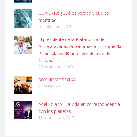
COVID-19: ¿Qué es verdad y que es
mentira?
6 septiembre, 2020
Ninfa perdida
El presidente de la Plataforma de
El día 5 se los perdió una ninfa papillera, asustada tiene miedo a la
Autocaravanas Autónomas afirma que “la
calle, se perdió por la zon...
Península va 40 años por delante de
Leales.org » Gran Canaria
|
6.7.2025
Canarias”
26 noviembre, 2023
SOY HOMOSEXUAL
27 mayo, 2017
Ariel Solano : La vida en correspondencia
Adopcion
con los planetas
Busco casa de acogida para mi perrita ya que por temas de trabajo
13 septiembre, 2017
no la puedo tener. Solo gente r...
Leales.org » Gran Canaria
|
4.7.2025