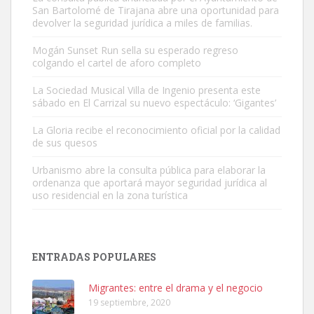
San Bartolomé de Tirajana abre una oportunidad para
devolver la seguridad jurídica a miles de familias.
Mogán Sunset Run sella su esperado regreso
colgando el cartel de aforo completo
Adopción urgente
Busco adopción responsable para mi perra. Pastor alemán,
La Sociedad Musical Villa de Ingenio presenta este
sábado en El Carrizal su nuevo espectáculo: ‘Gigantes’
hembra, 4 años. Por motivos personales ...
Leales.org » Gran Canaria
|
6.7.2025
La Gloria recibe el reconocimiento oficial por la calidad
de sus quesos
Urbanismo abre la consulta pública para elaborar la
ordenanza que aportará mayor seguridad jurídica al
uso residencial en la zona turística
SHIBA PERDIDO AVDA JOSE MESA Y LOPEZ
PERRO MACHO RAZA SHIBA CON MICROCHIP PERDIDO HOY
ENTRADAS POPULARES
06/07/2025 ZONA MESA Y LOPEZ. ES MUY ASUSTADIZO
Leales.org » Gran Canaria
|
6.7.2025
Migrantes: entre el drama y el negocio
19 septiembre, 2020