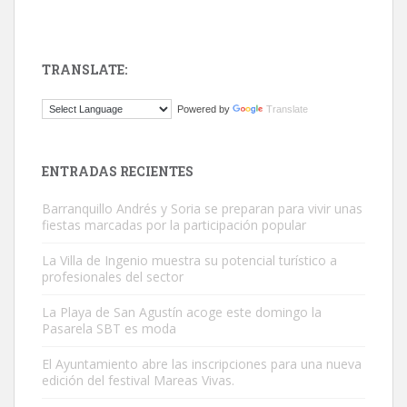
TRANSLATE:
ADOPCIÓN URGENTE GATA TEROR GRAN CANARIA
Powered by
Translate
El ayuntamiento se va a llevar a Los Gatos callejeros de la zona los
próximos días, ella incluida...
Leales.org » Gran Canaria
|
9.7.2025
ENTRADAS RECIENTES
Barranquillo Andrés y Soria se preparan para vivir unas
fiestas marcadas por la participación popular
La Villa de Ingenio muestra su potencial turístico a
profesionales del sector
Gato manso encontrado
La Playa de San Agustín acoge este domingo la
Este gato macho ha aparecido en la calle hace menos de un mes,
Pasarela SBT es moda
es muy manso y extremadamente cari...
El Ayuntamiento abre las inscripciones para una nueva
Leales.org » Gran Canaria
|
9.7.2025
edición del festival Mareas Vivas.