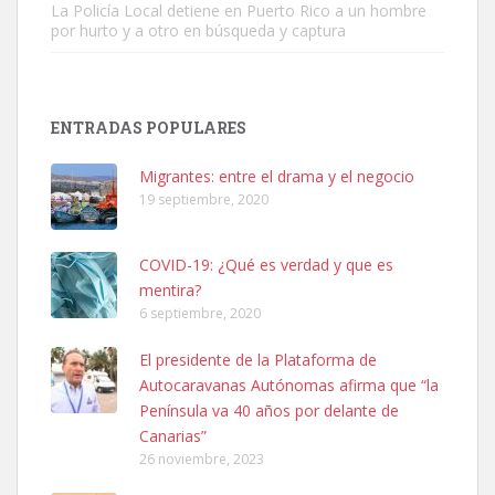
La Policía Local detiene en Puerto Rico a un hombre
por hurto y a otro en búsqueda y captura
ENTRADAS POPULARES
Adopción urgente
Busco adopción responsable para mi perra. Pastor alemán,
Migrantes: entre el drama y el negocio
hembra, 4 años. Por motivos personales ...
19 septiembre, 2020
Leales.org » Gran Canaria
|
6.7.2025
COVID-19: ¿Qué es verdad y que es
mentira?
6 septiembre, 2020
El presidente de la Plataforma de
Autocaravanas Autónomas afirma que “la
SHIBA PERDIDO AVDA JOSE MESA Y LOPEZ
Península va 40 años por delante de
PERRO MACHO RAZA SHIBA CON MICROCHIP PERDIDO HOY
Canarias”
06/07/2025 ZONA MESA Y LOPEZ. ES MUY ASUSTADIZO
26 noviembre, 2023
Leales.org » Gran Canaria
|
6.7.2025