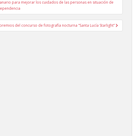
nario para mejorar los cuidados de las personas en situación de
ependencia
premios del concurso de fotografía nocturna “Santa Lucía Starlight”