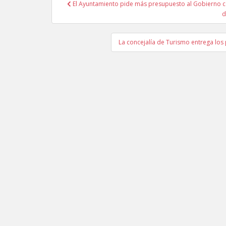
El Ayuntamiento pide más presupuesto al Gobierno ca
Navegación de entradas
d
La concejalía de Turismo entrega los 