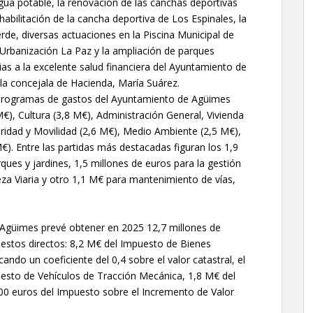
ua potable, la renovación de las canchas deportivas
habilitación de la cancha deportiva de Los Espinales, la
rde, diversas actuaciones en la Piscina Municipal de
 Urbanización La Paz y la ampliación de parques
cias a la excelente salud financiera del Ayuntamiento de
 la concejala de Hacienda, María Suárez.
es programas de gastos del Ayuntamiento de Agüimes
€), Cultura (3,8 M€), Administración General, Vivienda
ridad y Movilidad (2,6 M€), Medio Ambiente (2,5 M€),
M€). Entre las partidas más destacadas figuran los 1,9
ues y jardines, 1,5 millones de euros para la gestión
eza Viaria y otro 1,1 M€ para mantenimiento de vías,
e Agüimes prevé obtener en 2025 12,7 millones de
uestos directos: 8,2 M€ del Impuesto de Bienes
ndo un coeficiente del 0,4 sobre el valor catastral, el
uesto de Vehículos de Tracción Mecánica, 1,8 M€ del
0 euros del Impuesto sobre el Incremento de Valor