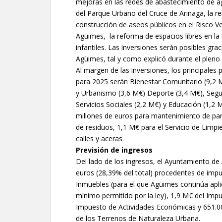
mejoras en las redes de abastecimiento de ag
del Parque Urbano del Cruce de Arinaga, la re
construcción de aseos públicos en el Risco Ve
Agüimes, la reforma de espacios libres en la
infantiles. Las inversiones serán posibles gra
Agüimes, tal y como explicó durante el pleno
Al margen de las inversiones, los principal
para 2025 serán Bienestar Comunitario (9,2 M
y Urbanismo (3,6 M€) Deporte (3,4 M€), Segu
Servicios Sociales (2,2 M€) y Educación (1,2 
millones de euros para mantenimiento de parq
de residuos, 1,1 M€ para el Servicio de Limpi
calles y aceras.
Previsión de ingresos
Del lado de los ingresos, el Ayuntamiento d
euros (28,39% del total) procedentes de imp
Inmuebles (para el que Agüimes continúa aplica
mínimo permitido por la ley), 1,9 M€ del Imp
Impuesto de Actividades Económicas y 651.00
de los Terrenos de Naturaleza Urbana.