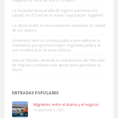
colgando el cartel de aforo completo
La Sociedad Musical Villa de Ingenio presenta este
sábado en El Carrizal su nuevo espectáculo: ‘Gigantes’
La Gloria recibe el reconocimiento oficial por la calidad
de sus quesos
Adopción urgente
Urbanismo abre la consulta pública para elaborar la
Busco adopción responsable para mi perra. Pastor alemán,
ordenanza que aportará mayor seguridad jurídica al
hembra, 4 años. Por motivos personales ...
uso residencial en la zona turística
Leales.org » Gran Canaria
|
6.7.2025
Marcial Morales defiende la revitalización del Mercado
de Vegueta y reclama más apoyo para garantizar su
futuro.
ENTRADAS POPULARES
SHIBA PERDIDO AVDA JOSE MESA Y LOPEZ
PERRO MACHO RAZA SHIBA CON MICROCHIP PERDIDO HOY
Migrantes: entre el drama y el negocio
06/07/2025 ZONA MESA Y LOPEZ. ES MUY ASUSTADIZO
19 septiembre, 2020
Leales.org » Gran Canaria
|
6.7.2025