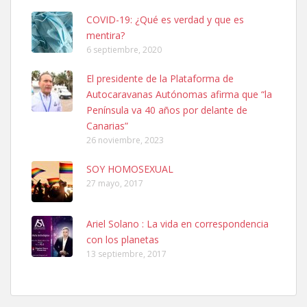
COVID-19: ¿Qué es verdad y que es
mentira?
6 septiembre, 2020
El presidente de la Plataforma de
Autocaravanas Autónomas afirma que “la
Ninfa perdida
Península va 40 años por delante de
El día 5 se los perdió una ninfa papillera, asustada tiene miedo a la
Canarias”
calle, se perdió por la zon...
26 noviembre, 2023
Leales.org » Gran Canaria
|
6.7.2025
SOY HOMOSEXUAL
27 mayo, 2017
Ariel Solano : La vida en correspondencia
con los planetas
13 septiembre, 2017
Adopcion
Busco casa de acogida para mi perrita ya que por temas de trabajo
no la puedo tener. Solo gente r...