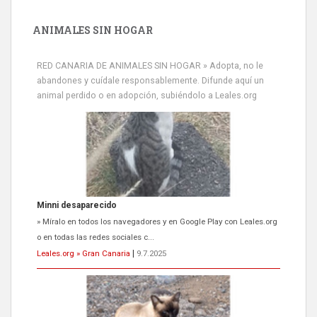
ANIMALES SIN HOGAR
RED CANARIA DE ANIMALES SIN HOGAR » Adopta, no le
Minni desaparecido
abandones y cuídale responsablemente. Difunde aquí un
animal perdido o en adopción, subiéndolo a Leales.org
» Míralo en todos los navegadores y en Google Play con Leales.org
o en todas las redes sociales c...
Leales.org » Gran Canaria
|
9.7.2025
Siami Perdida
Se llama Siami,es hembra de 4 años,esterilizada con marca de
oreja,cariñosa,mimosa pero miedosa,e...
Leales.org » Gran Canaria
|
9.7.2025