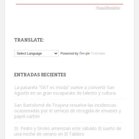
TRANSLATE:
Gato manso encontrado
Powered by
Translate
Este gato macho ha aparecido en la calle hace menos de un mes,
es muy manso y extremadamente cari...
Leales.org » Gran Canaria
|
9.7.2025
ENTRADAS RECIENTES
La pasarela “SBT es moda” vuelve a convertir San
Agustín en un gran escaparate de talento y cultura.
San Bartolomé de Tirajana resuelve las incidencias
ocasionadas por el servicio de recogida de envases y
papel-cartón
Adopción urgente
Busco adopción responsable para mi perra. Pastor alemán,
St. Pedro y Siroko amenizan este sábado El sueño de
una noche de verano en El Tablero
hembra, 4 años. Por motivos personales ...