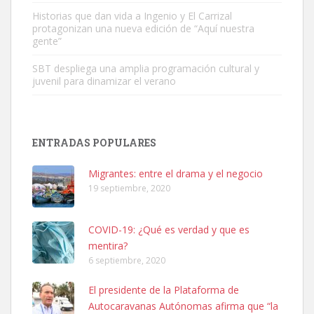
Leales.org » Gran Canaria
|
6.7.2025
Historias que dan vida a Ingenio y El Carrizal
protagonizan una nueva edición de “Aquí nuestra
gente”
SBT despliega una amplia programación cultural y
juvenil para dinamizar el verano
SHIBA PERDIDO AVDA JOSE MESA Y LOPEZ
PERRO MACHO RAZA SHIBA CON MICROCHIP PERDIDO HOY
ENTRADAS POPULARES
06/07/2025 ZONA MESA Y LOPEZ. ES MUY ASUSTADIZO
Leales.org » Gran Canaria
|
6.7.2025
Migrantes: entre el drama y el negocio
19 septiembre, 2020
COVID-19: ¿Qué es verdad y que es
mentira?
6 septiembre, 2020
Ninfa perdida
El presidente de la Plataforma de
El día 5 se los perdió una ninfa papillera, asustada tiene miedo a la
Autocaravanas Autónomas afirma que “la
calle, se perdió por la zon...