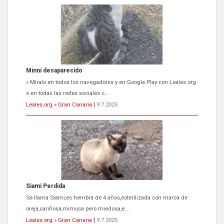
Siami Perdida
Se llama Siami,es hembra de 4 años,esterilizada con marca de
oreja,cariñosa,mimosa pero miedosa,e...
Leales.org » Gran Canaria
|
9.7.2025
ADOPCIÓN URGENTE GATA TEROR GRAN CANARIA
El ayuntamiento se va a llevar a Los Gatos callejeros de la zona los
próximos días, ella incluida...
Leales.org » Gran Canaria
|
9.7.2025