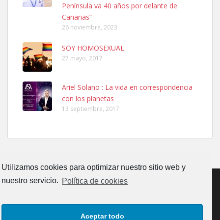
Península va 40 años por delante de
Leales.org » Gran Canaria
|
6.7.2025
Canarias”
26 noviembre, 2023
SOY HOMOSEXUAL
27 mayo, 2017
Ariel Solano : La vida en correspondencia
Adopcion
con los planetas
Busco casa de acogida para mi perrita ya que por temas de trabajo
13 septiembre, 2017
no la puedo tener. Solo gente r...
Leales.org » Gran Canaria
|
4.7.2025
Utilizamos cookies para optimizar nuestro sitio web y
nuestro servicio.
Política de cookies
Gata joven encontrada
CONTACTO
AVISO LEGAL
POLÍTICA DE PRIVACIDAD
Gata joven encontrada en zona calle San Bernardo de Las Palmas
Aceptar todo