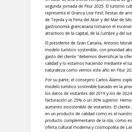
segunda jornada de Fitur 2025. El turismo cu
representa el Granca Live Fest; fiestas de ar
de Tejeda y la Feria del Atún y del Mar de Mo
gastronomía grancanaria tomaron el escenario
atractivos de la capital, de la cumbre y del sur 
El presidente de Gran Canaria, Antonio Morale
modelo turístico sostenible, con prioridad abs
gasto del cliente “debemos diversificar la of
calidad y lo estamos haciendo mediante el tur
naturaleza como vemos este año en Fitur 20
Por su parte, el consejero Carlos Álamo expl
modelo turístico sostenible basado en la prio
los datos de visitantes del 2019 y los de 202
facturación un 25% o un 30% superior. Hemos 
aumento insostenible de visitantes. El clien
en un producto de calidad como es el nuestro
producto complementario de la isla, como est
oferta cultural moderna y cosmopolita de Las