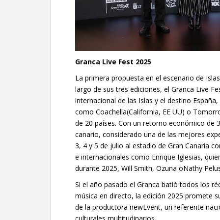
Granca Live Fest 2025
La primera propuesta en el escenario de Islas 
largo de sus tres ediciones, el Granca Live F
internacional de las Islas y el destino España
como Coachella(California, EE UU) o Tomorro
de 20 países. Con un retorno económico de 31
canario, considerado una de las mejores expe
3, 4 y 5 de julio al estadio de Gran Canaria c
e internacionales como Enrique Iglesias, qui
durante 2025, Will Smith, Ozuna oNathy Pelu
Si el año pasado el Granca batió todos los r
música en directo, la edición 2025 promete su
de la productora newEvent, un referente naci
culturales multitudinarios.