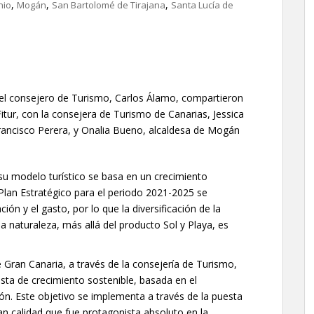
,
,
,
nio
Mogán
San Bartolomé de Tirajana
Santa Lucía de
y el consejero de Turismo, Carlos Álamo, compartieron
Fitur, con la consejera de Turismo de Canarias, Jessica
Francisco Perera, y Onalia Bueno, alcaldesa de Mogán
su modelo turístico se basa en un crecimiento
l Plan Estratégico para el periodo 2021-2025 se
ión y el gasto, por lo que la diversificación de la
la naturaleza, más allá del producto Sol y Playa, es
 Gran Canaria, a través de la consejería de Turismo,
ta de crecimiento sostenible, basada en el
ión. Este objetivo se implementa a través de la puesta
n calidad que fue protagonista absoluto en la