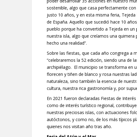
poder desarrollar 35 acciones en nuestro mun
sostenible, algo que casa perfectamente con 
justo 10 años, y en esta misma feria, Teje
de España. Aquello que sucedió hace 10 años
pueblo porque ha convertido a Tejeda en un p
nuestra isla, algo que creíamos una quimera 
hecho una realidad”.
Sobre las fiestas, que cada año congrega a m
“celebraremos la 52 edición, siendo una de l
archipiélago. El municipio se transforma en 
florecen y tiñen de blanco y rosa nuestras la
naturaleza, sino también la esencia de nuestr
cultura, nuestra rica gastronomía y, por supue
En 2021 fueron declaradas Fiestas de Interés
como de interés turístico regional, contribuye
nuestras preciosas islas, con actuaciones fol
autóctonos, y como no, de los más típicos pla
quienes nos visitan año tras año.
Feria del Atún y el Mar