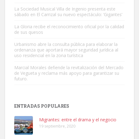
La Sociedad Musical Villa de Ingenio presenta este
sábado en El Carrizal su nuevo espectáculo: ‘Gigantes’
Adopción urgente
La Gloria recibe el reconocimiento oficial por la calidad
Busco adopción responsable para mi perra. Pastor alemán,
de sus quesos
hembra, 4 años. Por motivos personales ...
Urbanismo abre la consulta pública para elaborar la
Leales.org » Gran Canaria
|
6.7.2025
ordenanza que aportará mayor seguridad jurídica al
uso residencial en la zona turística
Marcial Morales defiende la revitalización del Mercado
de Vegueta y reclama más apoyo para garantizar su
futuro.
SHIBA PERDIDO AVDA JOSE MESA Y LOPEZ
PERRO MACHO RAZA SHIBA CON MICROCHIP PERDIDO HOY
ENTRADAS POPULARES
06/07/2025 ZONA MESA Y LOPEZ. ES MUY ASUSTADIZO
Leales.org » Gran Canaria
|
6.7.2025
Migrantes: entre el drama y el negocio
19 septiembre, 2020