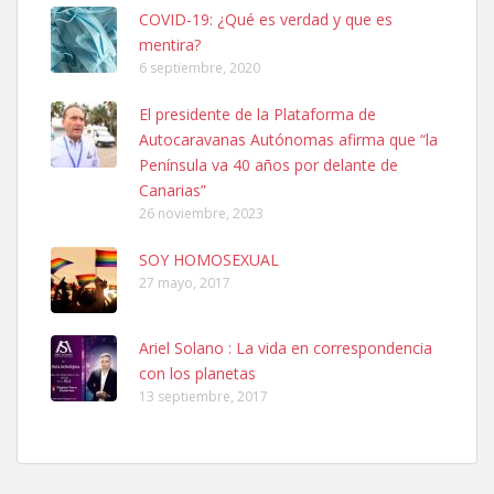
COVID-19: ¿Qué es verdad y que es
mentira?
6 septiembre, 2020
Ninfa perdida
El presidente de la Plataforma de
El día 5 se los perdió una ninfa papillera, asustada tiene miedo a la
Autocaravanas Autónomas afirma que “la
calle, se perdió por la zon...
Península va 40 años por delante de
Leales.org » Gran Canaria
|
6.7.2025
Canarias”
26 noviembre, 2023
SOY HOMOSEXUAL
27 mayo, 2017
Ariel Solano : La vida en correspondencia
Adopcion
con los planetas
Busco casa de acogida para mi perrita ya que por temas de trabajo
13 septiembre, 2017
no la puedo tener. Solo gente r...
Leales.org » Gran Canaria
|
4.7.2025