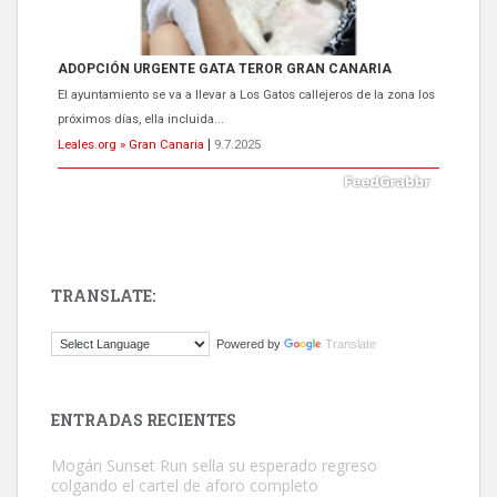
ADOPCIÓN URGENTE GATA TEROR GRAN CANARIA
El ayuntamiento se va a llevar a Los Gatos callejeros de la zona los
próximos días, ella incluida...
Leales.org » Gran Canaria
|
9.7.2025
TRANSLATE:
Gato manso encontrado
Powered by
Translate
Este gato macho ha aparecido en la calle hace menos de un mes,
es muy manso y extremadamente cari...
Leales.org » Gran Canaria
|
9.7.2025
ENTRADAS RECIENTES
Mogán Sunset Run sella su esperado regreso
colgando el cartel de aforo completo