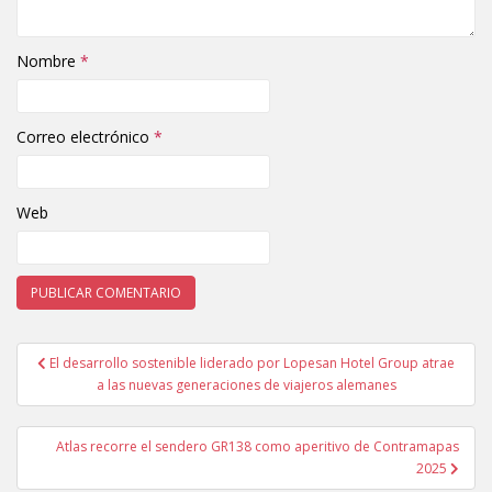
Nombre
*
Correo electrónico
*
Web
El desarrollo sostenible liderado por Lopesan Hotel Group atrae
Navegación de entradas
a las nuevas generaciones de viajeros alemanes
Atlas recorre el sendero GR138 como aperitivo de Contramapas
2025