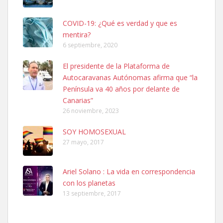
COVID-19: ¿Qué es verdad y que es
mentira?
6 septiembre, 2020
Ninfa perdida
El presidente de la Plataforma de
El día 5 se los perdió una ninfa papillera, asustada tiene miedo a la
Autocaravanas Autónomas afirma que “la
calle, se perdió por la zon...
Península va 40 años por delante de
Leales.org » Gran Canaria
|
6.7.2025
Canarias”
26 noviembre, 2023
SOY HOMOSEXUAL
27 mayo, 2017
Ariel Solano : La vida en correspondencia
Adopcion
con los planetas
Busco casa de acogida para mi perrita ya que por temas de trabajo
13 septiembre, 2017
no la puedo tener. Solo gente r...
Leales.org » Gran Canaria
|
4.7.2025