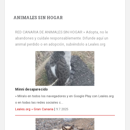
ANIMALES SIN HOGAR
RED CANARIA DE ANIMALES SIN HOGAR » Adopta, no le
abandones y cuídale responsablemente. Difunde aquí un
animal perdido o en adopción, subiéndolo a Leales.org
Siami Perdida
Se llama Siami,es hembra de 4 años,esterilizada con marca de
oreja,cariñosa,mimosa pero miedosa,e...
Leales.org » Gran Canaria
|
9.7.2025