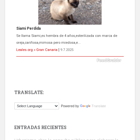
ADOPCIÓN URGENTE GATA TEROR GRAN CANARIA
El ayuntamiento se va a llevar a Los Gatos callejeros de la zona los
próximos días, ella incluida...
Leales.org » Gran Canaria
|
9.7.2025
TRANSLATE:
Gato manso encontrado
Powered by
Translate
Este gato macho ha aparecido en la calle hace menos de un mes,
es muy manso y extremadamente cari...
Leales.org » Gran Canaria
|
9.7.2025
ENTRADAS RECIENTES