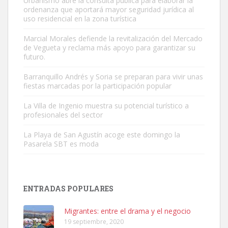
Urbanismo abre la consulta pública para elaborar la
ordenanza que aportará mayor seguridad jurídica al
uso residencial en la zona turística
Marcial Morales defiende la revitalización del Mercado
de Vegueta y reclama más apoyo para garantizar su
Adopción urgente
futuro.
Busco adopción responsable para mi perra. Pastor alemán,
Barranquillo Andrés y Soria se preparan para vivir unas
hembra, 4 años. Por motivos personales ...
fiestas marcadas por la participación popular
Leales.org » Gran Canaria
|
6.7.2025
La Villa de Ingenio muestra su potencial turístico a
profesionales del sector
La Playa de San Agustín acoge este domingo la
Pasarela SBT es moda
SHIBA PERDIDO AVDA JOSE MESA Y LOPEZ
PERRO MACHO RAZA SHIBA CON MICROCHIP PERDIDO HOY
ENTRADAS POPULARES
06/07/2025 ZONA MESA Y LOPEZ. ES MUY ASUSTADIZO
Leales.org » Gran Canaria
|
6.7.2025
Migrantes: entre el drama y el negocio
19 septiembre, 2020