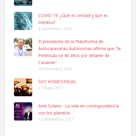
COVID-19: ¿Qué es verdad y que es
mentira?
6 septiembre, 2020
Ninfa perdida
El presidente de la Plataforma de
El día 5 se los perdió una ninfa papillera, asustada tiene miedo a la
Autocaravanas Autónomas afirma que “la
calle, se perdió por la zon...
Península va 40 años por delante de
Leales.org » Gran Canaria
|
6.7.2025
Canarias”
26 noviembre, 2023
SOY HOMOSEXUAL
27 mayo, 2017
Ariel Solano : La vida en correspondencia
Adopcion
con los planetas
Busco casa de acogida para mi perrita ya que por temas de trabajo
13 septiembre, 2017
no la puedo tener. Solo gente r...
Leales.org » Gran Canaria
|
4.7.2025