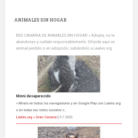
ANIMALES SIN HOGAR
RED CANARIA DE ANIMALES SIN HOGAR » Adopta, no le
abandones y cuídale responsablemente. Difunde aquí un
animal perdido o en adopción, subiéndolo a Leales.org
Siami Perdida
Se llama Siami,es hembra de 4 años,esterilizada con marca de
oreja,cariñosa,mimosa pero miedosa,e...
Leales.org » Gran Canaria
|
9.7.2025