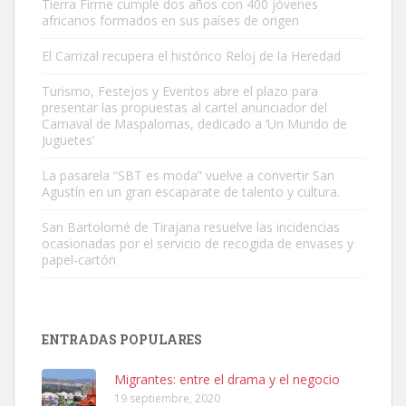
Tierra Firme cumple dos años con 400 jóvenes
africanos formados en sus países de origen
El Carrizal recupera el histórico Reloj de la Heredad
Turismo, Festejos y Eventos abre el plazo para
Adopción urgente
presentar las propuestas al cartel anunciador del
Busco adopción responsable para mi perra. Pastor alemán,
Carnaval de Maspalomas, dedicado a ‘Un Mundo de
Juguetes’
hembra, 4 años. Por motivos personales ...
Leales.org » Gran Canaria
|
6.7.2025
La pasarela “SBT es moda” vuelve a convertir San
Agustín en un gran escaparate de talento y cultura.
San Bartolomé de Tirajana resuelve las incidencias
ocasionadas por el servicio de recogida de envases y
papel-cartón
SHIBA PERDIDO AVDA JOSE MESA Y LOPEZ
PERRO MACHO RAZA SHIBA CON MICROCHIP PERDIDO HOY
ENTRADAS POPULARES
06/07/2025 ZONA MESA Y LOPEZ. ES MUY ASUSTADIZO
Leales.org » Gran Canaria
|
6.7.2025
Migrantes: entre el drama y el negocio
19 septiembre, 2020