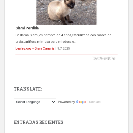
ADOPCIÓN URGENTE GATA TEROR GRAN CANARIA
El ayuntamiento se va a llevar a Los Gatos callejeros de la zona los
próximos días, ella incluida...
Leales.org » Gran Canaria
|
9.7.2025
TRANSLATE:
Gato manso encontrado
Powered by
Translate
Este gato macho ha aparecido en la calle hace menos de un mes,
es muy manso y extremadamente cari...
Leales.org » Gran Canaria
|
9.7.2025
ENTRADAS RECIENTES