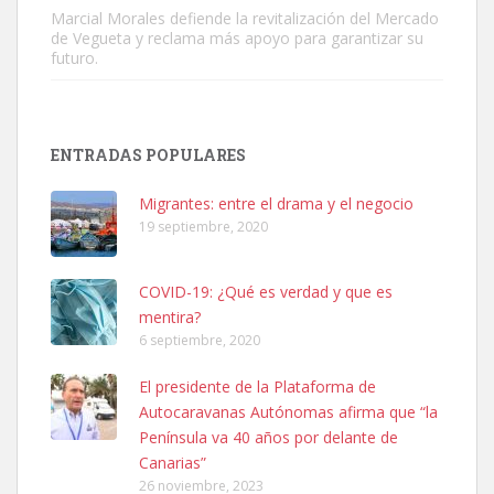
Marcial Morales defiende la revitalización del Mercado
de Vegueta y reclama más apoyo para garantizar su
Adopción urgente
futuro.
Busco adopción responsable para mi perra. Pastor alemán,
hembra, 4 años. Por motivos personales ...
Leales.org » Gran Canaria
|
6.7.2025
ENTRADAS POPULARES
Migrantes: entre el drama y el negocio
19 septiembre, 2020
COVID-19: ¿Qué es verdad y que es
SHIBA PERDIDO AVDA JOSE MESA Y LOPEZ
mentira?
PERRO MACHO RAZA SHIBA CON MICROCHIP PERDIDO HOY
6 septiembre, 2020
06/07/2025 ZONA MESA Y LOPEZ. ES MUY ASUSTADIZO
Leales.org » Gran Canaria
|
6.7.2025
El presidente de la Plataforma de
Autocaravanas Autónomas afirma que “la
Península va 40 años por delante de
Canarias”
26 noviembre, 2023