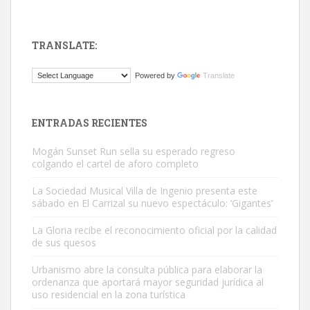
ADOPCIÓN URGENTE GATA TEROR GRAN CANARIA
El ayuntamiento se va a llevar a Los Gatos callejeros de la zona los
TRANSLATE:
próximos días, ella incluida...
Leales.org » Gran Canaria
|
9.7.2025
Powered by
Translate
ENTRADAS RECIENTES
Mogán Sunset Run sella su esperado regreso
colgando el cartel de aforo completo
Gato manso encontrado
La Sociedad Musical Villa de Ingenio presenta este
Este gato macho ha aparecido en la calle hace menos de un mes,
sábado en El Carrizal su nuevo espectáculo: ‘Gigantes’
es muy manso y extremadamente cari...
Leales.org » Gran Canaria
|
9.7.2025
La Gloria recibe el reconocimiento oficial por la calidad
de sus quesos
Urbanismo abre la consulta pública para elaborar la
ordenanza que aportará mayor seguridad jurídica al
uso residencial en la zona turística