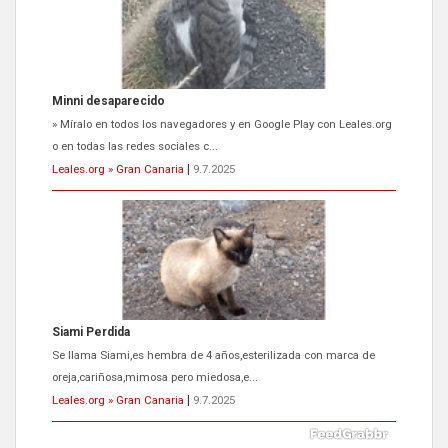
Siami Perdida
Se llama Siami,es hembra de 4 años,esterilizada con marca de
oreja,cariñosa,mimosa pero miedosa,e...
Leales.org » Gran Canaria
|
9.7.2025
ADOPCIÓN URGENTE GATA TEROR GRAN CANARIA
El ayuntamiento se va a llevar a Los Gatos callejeros de la zona los
próximos días, ella incluida...
Leales.org » Gran Canaria
|
9.7.2025