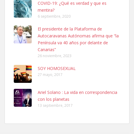
COVID-19: ¿Qué es verdad y que es
mentira?
6 septiembre, 2020
El presidente de la Plataforma de
Ninfa perdida
Autocaravanas Autónomas afirma que “la
El día 5 se los perdió una ninfa papillera, asustada tiene miedo a la
Península va 40 años por delante de
calle, se perdió por la zon...
Canarias”
Leales.org » Gran Canaria
|
6.7.2025
26 noviembre, 2023
SOY HOMOSEXUAL
27 mayo, 2017
Ariel Solano : La vida en correspondencia
con los planetas
Adopcion
13 septiembre, 2017
Busco casa de acogida para mi perrita ya que por temas de trabajo
no la puedo tener. Solo gente r...
Leales.org » Gran Canaria
|
4.7.2025