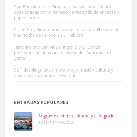
San Bartolomé de Tirajana resuelve las incidencias
ocasionadas por el servicio de recogida de envases y
papel-cartón
Adopción urgente
St. Pedro y Siroko amenizan este sábado El sueño de
una noche de verano en El Tablero
Busco adopción responsable para mi perra. Pastor alemán,
hembra, 4 años. Por motivos personales ...
Historias que dan vida a Ingenio y El Carrizal
Leales.org » Gran Canaria
|
6.7.2025
protagonizan una nueva edición de “Aquí nuestra
gente”
SBT despliega una amplia programación cultural y
juvenil para dinamizar el verano
SHIBA PERDIDO AVDA JOSE MESA Y LOPEZ
ENTRADAS POPULARES
PERRO MACHO RAZA SHIBA CON MICROCHIP PERDIDO HOY
06/07/2025 ZONA MESA Y LOPEZ. ES MUY ASUSTADIZO
Migrantes: entre el drama y el negocio
Leales.org » Gran Canaria
|
6.7.2025
19 septiembre, 2020