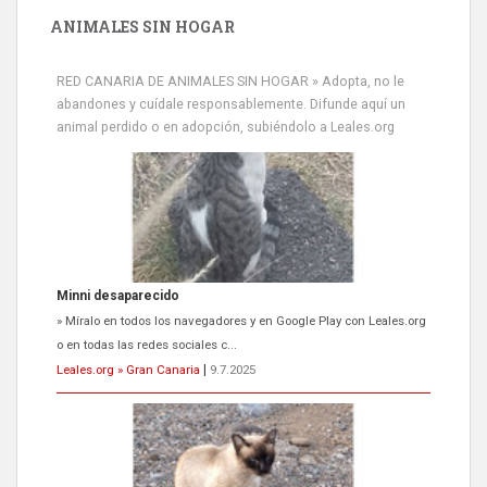
ANIMALES SIN HOGAR
Minni desaparecido
RED CANARIA DE ANIMALES SIN HOGAR » Adopta, no le
» Míralo en todos los navegadores y en Google Play con Leales.org
abandones y cuídale responsablemente. Difunde aquí un
o en todas las redes sociales c...
animal perdido o en adopción, subiéndolo a Leales.org
Leales.org » Gran Canaria
|
9.7.2025
Siami Perdida
Se llama Siami,es hembra de 4 años,esterilizada con marca de
oreja,cariñosa,mimosa pero miedosa,e...
Leales.org » Gran Canaria
|
9.7.2025