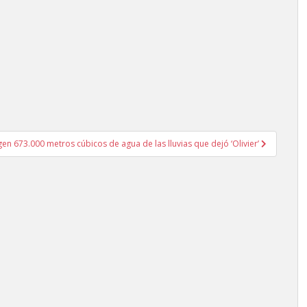
en 673.000 metros cúbicos de agua de las lluvias que dejó ‘Olivier’