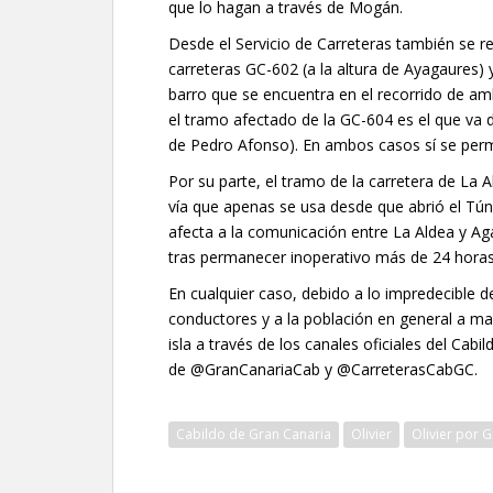
que lo hagan a través de Mogán.
Desde el Servicio de Carreteras también se res
carreteras GC-602 (a la altura de Ayagaures) 
barro que se encuentra en el recorrido de a
el tramo afectado de la GC-604 es el que va 
de Pedro Afonso). En ambos casos sí se permit
Por su parte, el tramo de la carretera de La
vía que apenas se usa desde que abrió el Tú
afecta a la comunicación entre La Aldea y Ag
tras permanecer inoperativo más de 24 horas
En cualquier caso, debido a lo impredecible d
conductores y a la población en general a ma
isla a través de los canales oficiales del Cab
de @GranCanariaCab y @CarreterasCabGC.
Cabildo de Gran Canaria
Olivier
Olivier por 