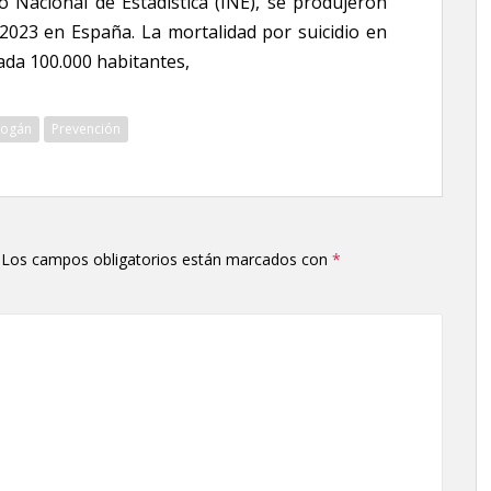
to Nacional de Estadística (INE), se produjeron
o 2023 en España. La mortalidad por suicidio en
ada 100.000 habitantes,
ogán
Prevención
Los campos obligatorios están marcados con
*