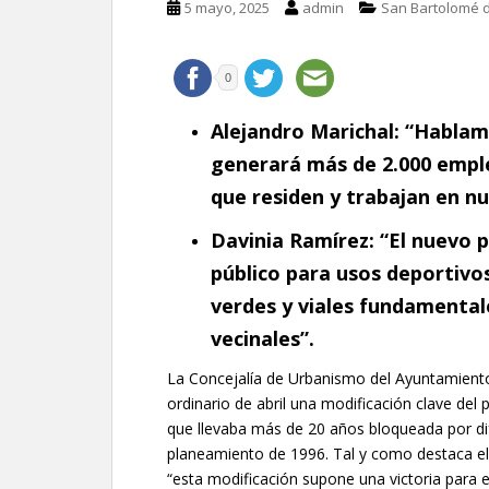
5 mayo, 2025
admin
San Bartolomé d
0
Alejandro Marichal: “Habla
generará más de 2.000 emple
que residen y trabajan en n
Davinia Ramírez: “El nuevo 
público para
usos deportivos
verdes y viales
fundamentale
vecinales”.
La Concejalía de Urbanismo del Ayuntamiento
ordinario de abril una modificación clave del
que llevaba más de 20 años bloqueada por dife
planeamiento de 1996. Tal y como destaca el 
“esta modificación supone una victoria para el