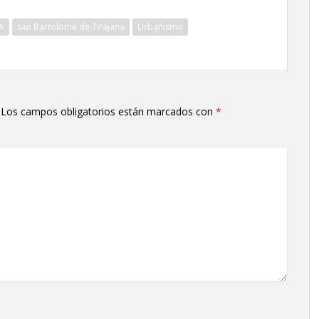
A
san Bartolomé de Tirajana
Urbanismo
Los campos obligatorios están marcados con
*