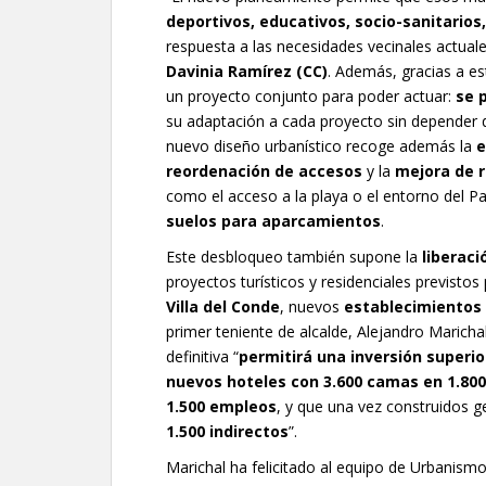
deportivos, educativos, socio-sanitarios
respuesta a las necesidades vecinales actuale
Davinia Ramírez (CC)
. Además, gracias a e
un proyecto conjunto para poder actuar:
se 
su adaptación a cada proyecto sin depender d
nuevo diseño urbanístico recoge además la
e
reordenación de accesos
y la
mejora de r
como el acceso a la playa o el entorno del P
suelos para aparcamientos
.
Este desbloqueo también supone la
liberaci
proyectos turísticos y residenciales previstos
Villa del Conde
, nuevos
establecimientos t
primer teniente de alcalde, Alejandro Maricha
definitiva “
permitirá una inversión superio
nuevos hoteles con 3.600 camas en 1.800
1.500 empleos
, y que una vez construidos 
1.500 indirectos
”.
Marichal ha felicitado al equipo de Urbanismo 