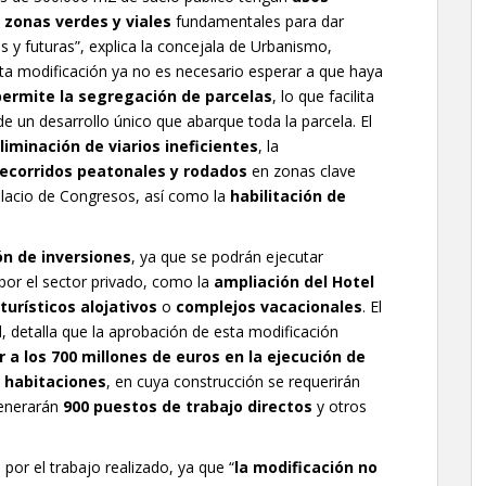
, zonas verdes y viales
fundamentales para dar
s y futuras”, explica la concejala de Urbanismo,
sta modificación ya no es necesario esperar a que haya
permite la segregación de parcelas
, lo que facilita
e un desarrollo único que abarque toda la parcela. El
liminación de viarios ineficientes
, la
ecorridos peatonales y rodados
en zonas clave
alacio de Congresos, así como la
habilitación de
ón de inversiones
, ya que se podrán ejecutar
 por el sector privado, como la
ampliación del Hotel
urísticos alojativos
o
complejos vacacionales
. El
l, detalla que la aprobación de esta modificación
r a los 700 millones de euros en la ejecución de
 habitaciones
, en cuya construcción se requerirán
generarán
900 puestos de trabajo directos
y otros
por el trabajo realizado, ya que “
la modificación no