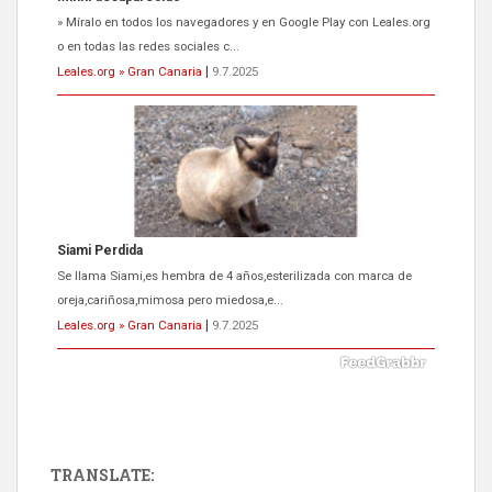
Se llama Siami,es hembra de 4 años,esterilizada con marca de
oreja,cariñosa,mimosa pero miedosa,e...
Leales.org » Gran Canaria
|
9.7.2025
ADOPCIÓN URGENTE GATA TEROR GRAN CANARIA
El ayuntamiento se va a llevar a Los Gatos callejeros de la zona los
próximos días, ella incluida...
Leales.org » Gran Canaria
|
9.7.2025
TRANSLATE: