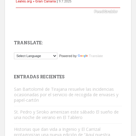
Leales.org » Gran Canaria
|
9.7.2025
TRANSLATE:
Gato manso encontrado
Powered by
Translate
Este gato macho ha aparecido en la calle hace menos de un mes,
es muy manso y extremadamente cari...
Leales.org » Gran Canaria
|
9.7.2025
ENTRADAS RECIENTES
San Bartolomé de Tirajana resuelve las incidencias
ocasionadas por el servicio de recogida de envases y
papel-cartón
St. Pedro y Siroko amenizan este sábado El sueño de
una noche de verano en El Tablero
Adopción urgente
Busco adopción responsable para mi perra. Pastor alemán,
Historias que dan vida a Ingenio y El Carrizal
protagonizan una nueva edición de “Aquí nuestra
hembra, 4 años. Por motivos personales ...