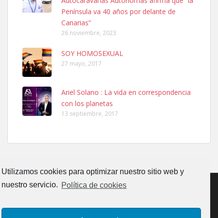
Autocaravanas Autónomas afirma que “la
calle, se perdió por la zon...
Península va 40 años por delante de
Leales.org » Gran Canaria
|
6.7.2025
Canarias”
26 noviembre, 2023
SOY HOMOSEXUAL
27 mayo, 2017
Ariel Solano : La vida en correspondencia
Adopcion
con los planetas
Busco casa de acogida para mi perrita ya que por temas de trabajo
13 septiembre, 2017
no la puedo tener. Solo gente r...
Leales.org » Gran Canaria
|
4.7.2025
Utilizamos cookies para optimizar nuestro sitio web y
nuestro servicio.
Política de cookies
Gata joven encontrada
CONTACTO
AVISO LEGAL
POLÍTICA DE PRIVACIDAD