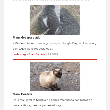
Siami Perdida
Se llama Siami,es hembra de 4 años,esterilizada con marca de
oreja,cariñosa,mimosa pero miedosa,e...
Leales.org » Gran Canaria
|
9.7.2025
ADOPCIÓN URGENTE GATA TEROR GRAN CANARIA
El ayuntamiento se va a llevar a Los Gatos callejeros de la zona los
próximos días, ella incluida...