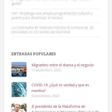
gente”
Leales.org » Gran Canaria
|
6.7.2025
SBT despliega una amplia programación cultural y
juvenil para dinamizar el verano
La Concejalía de Vivienda impulsa la compra de 26
inmuebles en El Castillo del Romeral
SHIBA PERDIDO AVDA JOSE MESA Y LOPEZ
PERRO MACHO RAZA SHIBA CON MICROCHIP PERDIDO HOY
ENTRADAS POPULARES
06/07/2025 ZONA MESA Y LOPEZ. ES MUY ASUSTADIZO
Leales.org » Gran Canaria
|
6.7.2025
Migrantes: entre el drama y el negocio
19 septiembre, 2020
COVID-19: ¿Qué es verdad y que es
mentira?
6 septiembre, 2020
Ninfa perdida
El presidente de la Plataforma de
El día 5 se los perdió una ninfa papillera, asustada tiene miedo a la