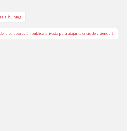
a el bullying
de la colaboración público-privada para atajar la crisis de vivienda