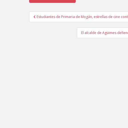
Estudiantes de Primaria de Mogán, estrellas de cine contr
Navegación de entradas
El alcalde de Agüimes defien