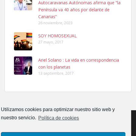
Autocaravanas Autónomas afirma que “la
calle, se perdió por la zon...
Península va 40 años por delante de
Leales.org » Gran Canaria
|
6.7.2025
Canarias”
26 noviembre, 2023
SOY HOMOSEXUAL
27 mayo, 2017
Ariel Solano : La vida en correspondencia
Adopcion
con los planetas
Busco casa de acogida para mi perrita ya que por temas de trabajo
13 septiembre, 2017
no la puedo tener. Solo gente r...
Leales.org » Gran Canaria
|
4.7.2025
Utilizamos cookies para optimizar nuestro sitio web y
nuestro servicio.
Política de cookies
Gata joven encontrada