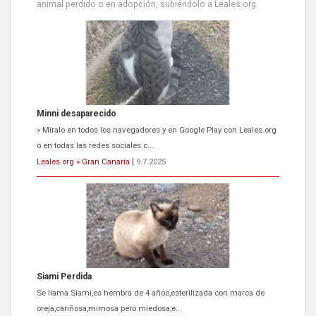
animal perdido o en adopción, subiéndolo a Leales.org
Siami Perdida
Se llama Siami,es hembra de 4 años,esterilizada con marca de
oreja,cariñosa,mimosa pero miedosa,e...
Leales.org » Gran Canaria
|
9.7.2025
ADOPCIÓN URGENTE GATA TEROR GRAN CANARIA
El ayuntamiento se va a llevar a Los Gatos callejeros de la zona los
próximos días, ella incluida...