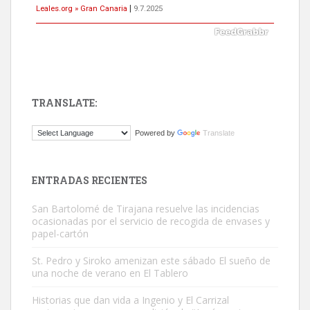
Leales.org » Gran Canaria
|
9.7.2025
TRANSLATE:
Gato manso encontrado
Powered by
Translate
Este gato macho ha aparecido en la calle hace menos de un mes,
es muy manso y extremadamente cari...
Leales.org » Gran Canaria
|
9.7.2025
ENTRADAS RECIENTES
San Bartolomé de Tirajana resuelve las incidencias
ocasionadas por el servicio de recogida de envases y
papel-cartón
St. Pedro y Siroko amenizan este sábado El sueño de
una noche de verano en El Tablero
Adopción urgente
Busco adopción responsable para mi perra. Pastor alemán,
Historias que dan vida a Ingenio y El Carrizal