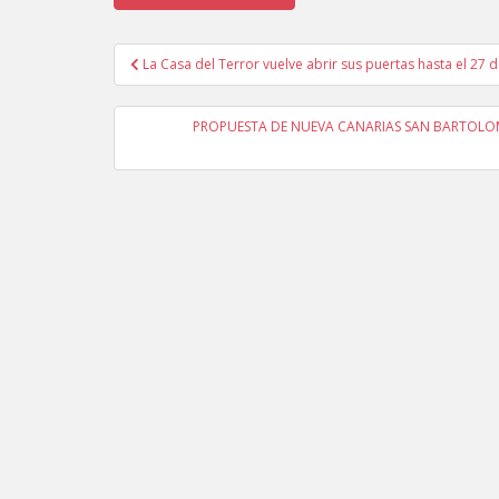
La Casa del Terror vuelve abrir sus puertas hasta el 27 
Navegación de entradas
PROPUESTA DE NUEVA CANARIAS SAN BARTOLOMÉ