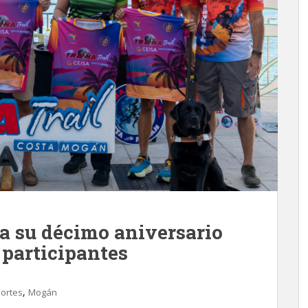
ra su décimo aniversario
 participantes
,
ortes
Mogán