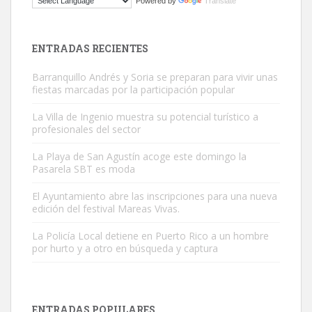
Powered by
Translate
El ayuntamiento se va a llevar a Los Gatos callejeros de la zona los
próximos días, ella incluida...
Leales.org » Gran Canaria
|
9.7.2025
ENTRADAS RECIENTES
Barranquillo Andrés y Soria se preparan para vivir unas
fiestas marcadas por la participación popular
La Villa de Ingenio muestra su potencial turístico a
profesionales del sector
Gato manso encontrado
La Playa de San Agustín acoge este domingo la
Este gato macho ha aparecido en la calle hace menos de un mes,
Pasarela SBT es moda
es muy manso y extremadamente cari...
El Ayuntamiento abre las inscripciones para una nueva
Leales.org » Gran Canaria
|
9.7.2025
edición del festival Mareas Vivas.
La Policía Local detiene en Puerto Rico a un hombre
por hurto y a otro en búsqueda y captura
ENTRADAS POPULARES
Adopción urgente