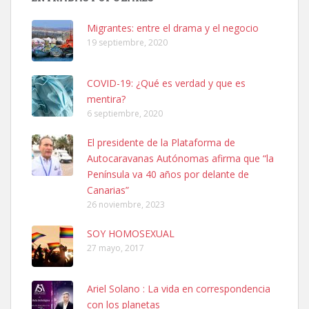
Busco adopción responsable para mi perra. Pastor alemán,
Migrantes: entre el drama y el negocio
hembra, 4 años. Por motivos personales ...
19 septiembre, 2020
Leales.org » Gran Canaria
|
6.7.2025
COVID-19: ¿Qué es verdad y que es
mentira?
6 septiembre, 2020
El presidente de la Plataforma de
Autocaravanas Autónomas afirma que “la
SHIBA PERDIDO AVDA JOSE MESA Y LOPEZ
Península va 40 años por delante de
PERRO MACHO RAZA SHIBA CON MICROCHIP PERDIDO HOY
Canarias”
06/07/2025 ZONA MESA Y LOPEZ. ES MUY ASUSTADIZO
26 noviembre, 2023
Leales.org » Gran Canaria
|
6.7.2025
SOY HOMOSEXUAL
27 mayo, 2017
Ariel Solano : La vida en correspondencia
con los planetas